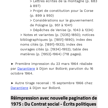
> Lettres écrites de la montagne (p. 683
à 897)
> Projet de constitution pour la Corse
(p. 899 à 950)
> Considérations sur le gouvernement
de Pologne (p. 951 à 1041)
> Dépêches de Venise (p. 1043 à 1234)
> Notes et variantes (p. [1235]-1850); notices
bibliographiques (p. [1851]-1890); index des
noms cités (p. [1891]-1933); index des
ouvrages cités (p. [1934]-1952); table des
matières (p. [1953]-1964) (718 pages).
► Première impression du 23 mars 1964 réalisée
par
Darantiere
à Dijon sur Bolloré; parution du 16
octobre 1964.
► Autre tirage recensé : 15 septembre 1966 chez
Darantiere
à Dijon sur Bolloré.
Réimpression avec nouvelle pagination de
1975 : Du Contrat social - Écrits politiques