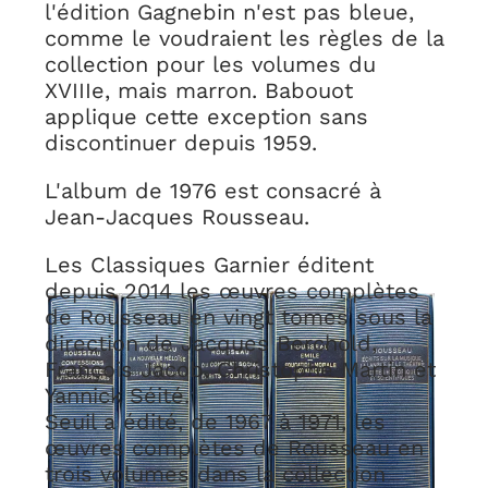
l'édition Gagnebin n'est pas bleue,
comme le voudraient les règles de la
collection pour les volumes du
XVIIIe, mais marron. Babouot
applique cette exception sans
discontinuer depuis 1959.
L'album de 1976 est consacré à
Jean-Jacques Rousseau.
Les Classiques Garnier éditent
depuis 2014 les œuvres complètes
de Rousseau en vingt tomes sous la
direction de Jacques Berchold,
François Jacob, Christophe Martin et
Yannick Séité.
Seuil a édité, de 1967 à 1971, les
œuvres complètes de Rousseau en
trois volumes dans la collection