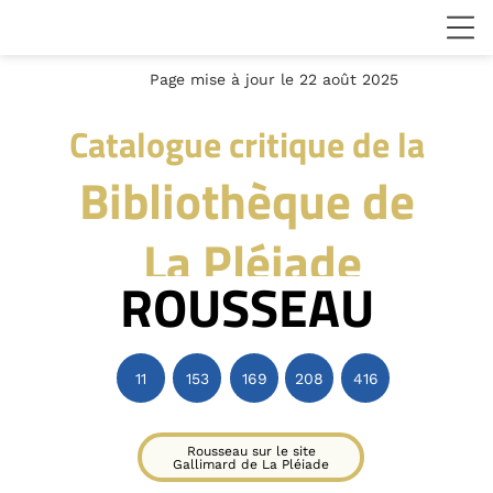
Page mise à jour le 22 août 2025
Catalogue critique de la
Bibliothèque de
La Pléiade
ROUSSEAU
11
153
169
208
416
Rousseau sur le site
Gallimard de La Pléiade