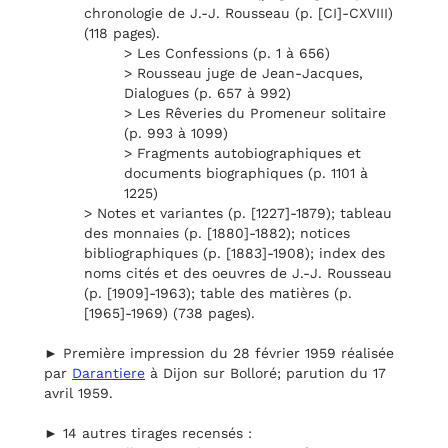
chronologie de J.-J. Rousseau (p. [CI]-CXVIII)
(118 pages).
> Les Confessions (p. 1 à 656)
> Rousseau juge de Jean-Jacques,
Dialogues (p. 657 à 992)
> Les Rêveries du Promeneur solitaire
(p. 993 à 1099)
> Fragments autobiographiques et
documents biographiques (p. 1101 à
1225)
> Notes et variantes (p. [1227]-1879); tableau
des monnaies (p. [1880]-1882); notices
bibliographiques (p. [1883]-1908); index des
noms cités et des oeuvres de J.-J. Rousseau
(p. [1909]-1963); table des matières (p.
[1965]-1969) (738 pages).
► Première impression du 28 février 1959 réalisée
par
Darantiere
à Dijon sur Bolloré; parution du 17
avril 1959.
► 14 autres tirages recensés :