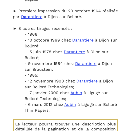
► Première impression du 20 octobre 1964 réalisée
par
Darantiere
à Dijon sur Bolloré.
► 8 autres tirages recensés :
- 1966;
- 10 octobre 1969 chez
Darantiere
à Dijon sur
Bolloré;
- 15 juin 1978 chez
Darantiere
à Dijon sur
Bolloré;
- 9 novembre 1984 chez
Darantiere
à Dijon
sur Braustein;
- 1985;
- 12 novembre 1990 chez
Darantiere
à Dijon
sur Bolloré Technologies;
- 17 janvier 2000 chez
Aubin
à Ligugé sur
Bolloré Technologies;
- 6 mars 2012 chez
Aubin
à Ligugé sur Bolloré
Thin Papers.
Le lecteur pourra trouver une description plus
détaillée de la pagination et de la composition