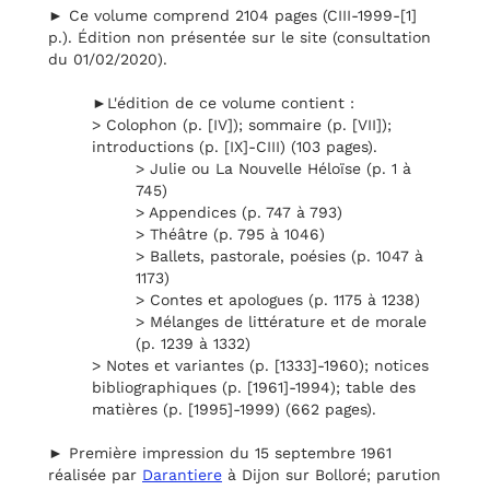
► Ce volume comprend 2104 pages (CIII-1999-[1]
p.). Édition non présentée sur le site (consultation
du 01/02/2020).
►L'édition de ce volume contient :
> Colophon (p. [IV]); sommaire (p. [VII]);
introductions (p. [IX]-CIII) (103 pages).
> Julie ou La Nouvelle Héloïse (p. 1 à
745)
> Appendices (p. 747 à 793)
> Théâtre (p. 795 à 1046)
> Ballets, pastorale, poésies (p. 1047 à
1173)
> Contes et apologues (p. 1175 à 1238)
> Mélanges de littérature et de morale
(p. 1239 à 1332)
> Notes et variantes (p. [1333]-1960); notices
bibliographiques (p. [1961]-1994); table des
matières (p. [1995]-1999) (662 pages).
► Première impression du 15 septembre 1961
réalisée par
Darantiere
à Dijon sur Bolloré; parution