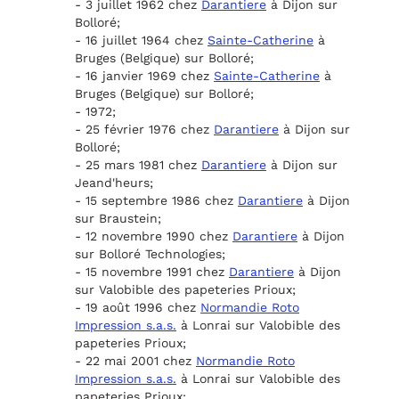
- 3 juillet 1962 chez
Darantiere
à Dijon sur
Bolloré;
- 16 juillet 1964 chez
Sainte-Catherine
à
Bruges (Belgique) sur Bolloré;
- 16 janvier 1969 chez
Sainte-Catherine
à
Bruges (Belgique) sur Bolloré;
- 1972;
- 25 février 1976 chez
Darantiere
à Dijon sur
Bolloré;
- 25 mars 1981 chez
Darantiere
à Dijon sur
Jeand'heurs;
- 15 septembre 1986 chez
Darantiere
à Dijon
sur Braustein;
- 12 novembre 1990 chez
Darantiere
à Dijon
sur Bolloré Technologies;
- 15 novembre 1991 chez
Darantiere
à Dijon
sur Valobible des papeteries Prioux;
- 19 août 1996 chez
Normandie Roto
Impression s.a.s.
à Lonrai sur Valobible des
papeteries Prioux;
- 22 mai 2001 chez
Normandie Roto
Impression s.a.s.
à Lonrai sur Valobible des
papeteries Prioux;