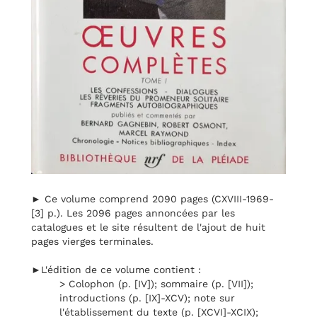
► Ce volume comprend 2090 pages (CXVIII-1969-
[3] p.). Les 2096 pages annoncées par les
catalogues et le site résultent de l'ajout de huit
pages vierges terminales.
►L'édition de ce volume contient :
> Colophon (p. [IV]); sommaire (p. [VII]);
introductions (p. [IX]-XCV); note sur
l'établissement du texte (p. [XCVI]-XCIX);