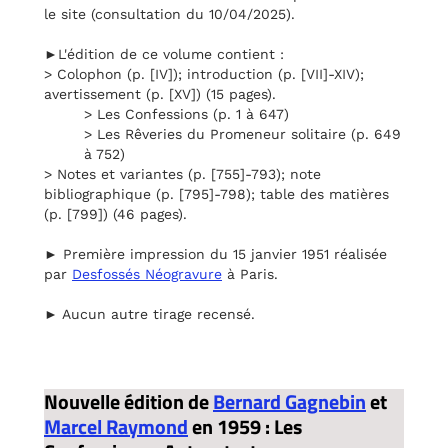
le site (consultation du 10/04/2025).
►L'édition de ce volume contient :
> Colophon (p. [IV]); introduction (p. [VII]-XIV);
avertissement (p. [XV]) (15 pages).
> Les Confessions (p. 1 à 647)
> Les Rêveries du Promeneur solitaire (p. 649
à 752)
> Notes et variantes (p. [755]-793); note
bibliographique (p. [795]-798); table des matières
(p. [799]) (46 pages).
► Première impression du 15 janvier 1951 réalisée
par
Desfossés Néogravure
à Paris.
► Aucun autre tirage recensé.
Nouvelle édition de
Bernard Gagnebin
et
Marcel Raymond
en 1959 : Les