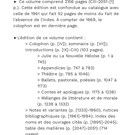
► Ce volume comprend 2156 pages (CIII-2051-[1]
p.). Cette édition est confondue au catalogue avec
celle de 1961 qui fait 52 pages de moins du fait de
l'absence de l'index. À compter de 1969, le
colophon est en dernière page.
►L'édition de ce volume contient :
> Colophon (p. [IV]); sommaire (p. [VII]);
introductions (p. [IX]-CIII) (103 pages).
> Julie ou La Nouvelle Héloïse (p. 1 à
745)
> Appendices (p. 747 à 793)
> Théâtre (p. 795 à 1046)
> Ballets, pastorale, poésies (p. 1047 à
1173)
> Contes et apologues (p. 1175 à 1238)
> Mélanges de littérature et de morale
(p. 1239 à 1332)
> Notes et variantes (p. [1333]-1960); notices
bibliographiques (p. [1961]-1994); index des
noms et des ouvrages cités (p. [1995]-2045);
table des matières (p. [2047]-2051) (714
pages).