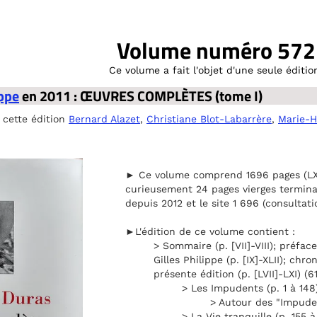
Volume numéro 572
Ce volume a fait l'objet d'une seule éditio
ippe
en 2011 : ŒUVRES COMPLÈTES (tome I)
 cette édition
Bernard Alazet
,
Christiane Blot-Labarrère
,
Marie-H
► Ce volume comprend 1696 pages (LXI
curieusement 24 pages vierges termina
depuis 2012 et le site 1 696 (consultati
►L'édition de ce volume contient :
> Sommaire (p. [VII]-VIII); préfa
Gilles Philippe (p. [IX]-XLII); chro
présente édition (p. [LVII]-LXI) (6
> Les Impudents (p. 1 à 148
> Autour des "Impuden
> La Vie tranquille (p. 155 