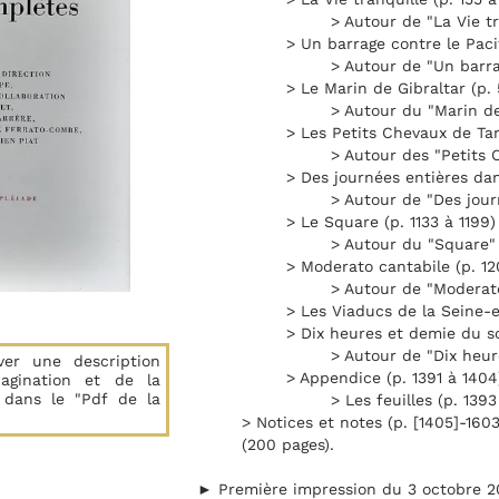
> Autour de "La Vie tr
> Un barrage contre le Paci
> Autour de "Un barra
> Le Marin de Gibraltar (p.
> Autour du "Marin de
> Les Petits Chevaux de Tar
> Autour des "Petits 
> Des journées entières dan
> Autour de "Des journ
> Le Square (p. 1133 à 1199)
> Autour du "Square" 
> Moderato cantabile (p. 12
> Autour de "Moderato
> Les Viaducs de la Seine-e
> Dix heures et demie du so
> Autour de "Dix heur
ver une description
> Appendice (p. 1391 à 1404
pagination et de la
 dans le "Pdf de la
> Les feuilles (p. 139
> Notices et notes (p. [1405]-1603
(200 pages).
► Première impression du 3 octobre 20