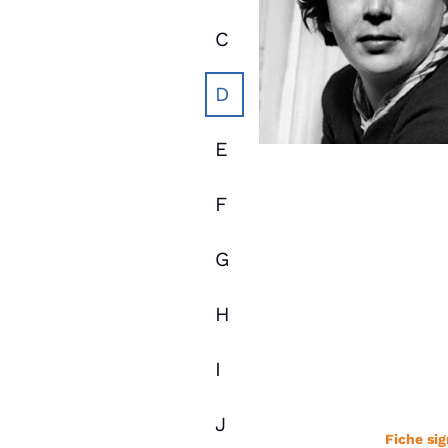
C
D
E
F
G
H
I
J
Fiche sig