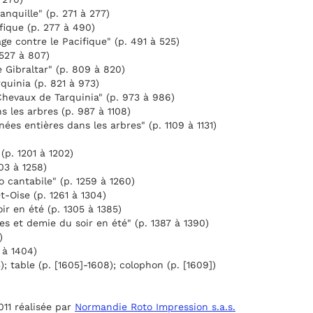
anquille" (p. 271 à 277)
fique (p. 277 à 490)
ge contre le Pacifique" (p. 491 à 525)
 527 à 807)
 Gibraltar" (p. 809 à 820)
quinia (p. 821 à 973)
Chevaux de Tarquinia" (p. 973 à 986)
s les arbres (p. 987 à 1108)
ées entières dans les arbres" (p. 1109 à 1131)
(p. 1201 à 1202)
03 à 1258)
 cantabile" (p. 1259 à 1260)
t-Oise (p. 1261 à 1304)
ir en été (p. 1305 à 1385)
es et demie du soir en été" (p. 1387 à 1390)
)
3 à 1404)
); table (p. [1605]-1608); colophon (p. [1609])
11 réalisée par
Normandie Roto Impression s.a.s.