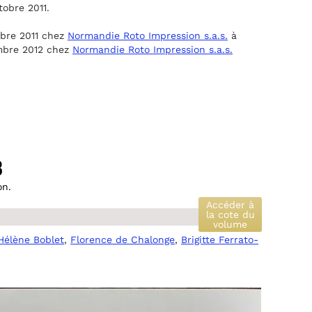
tobre 2011.
mbre 2011 chez
Normandie Roto Impression s.a.s.
à
embre 2012 chez
Normandie Roto Impression s.a.s.
3
on.
Accéder à
la cote du
volume
Hélène Boblet
,
Florence de Chalonge
,
Brigitte Ferrato-