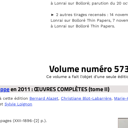
à Lonrai sur Bolloré; parution du 20 oc
► 2 autres tirages recensés : 14 nove
Lonrai sur Bolloré Thin Papers, 7 nov
à Lonrai sur Bolloré Thin Papers.
Volume numéro 57
Ce volume a fait l'objet d'une seule éditi
lippe
en 2011 : ŒUVRES COMPLÈTES (tome II)
à cette édition
Bernard Alazet
,
Christiane Blot-Labarrère
,
Marie-
et
Sylvie Loignon
ges (XXII-1896-[2] p.).