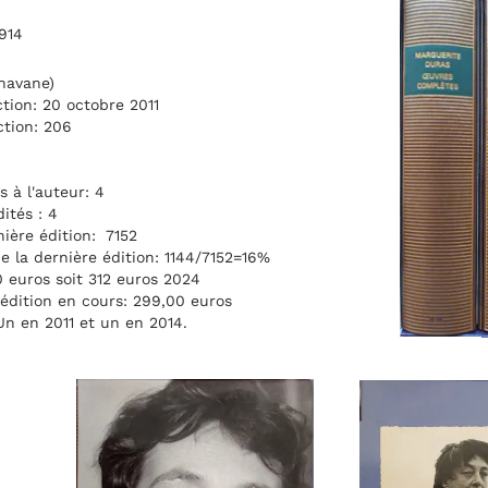
1914
 havane)
ction: 20 octobre 2011
ction: 206
 à l'auteur: 4
ités : 4
ière édition: 7152
de la dernière édition: 1144/7152=16%
0 euros soit 312 euros 2024
'édition en cours: 299,00 euros
Un en 2011 et un en 2014.