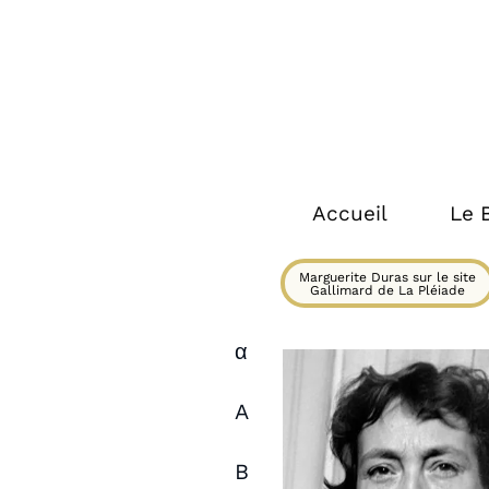
Accueil
Le 
Marguerite Duras sur le site
Gallimard de La Pléiade
α
A
B