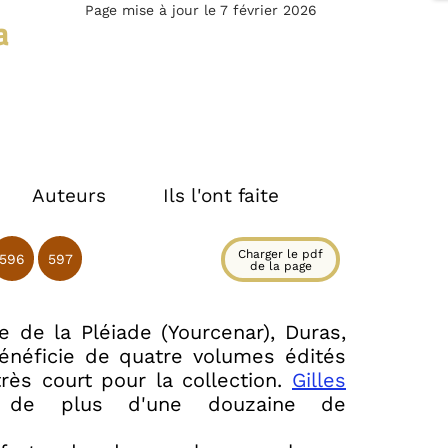
Page mise à jour le 7 février 2026
a
Auteurs
Ils l'ont faite
Charger le pdf
596
597
de la page
e de la Pléiade (Yourcenar), Duras,
néficie de quatre volumes édités
rès court pour la collection.
Gilles
 de plus d'une douzaine de