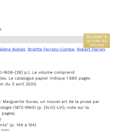
n.
Accéder à
la cote du
volume
élène Boblet
,
Brigitte Ferrato-Combe
,
Robert Harvey
-1608-[26] p.). Le volume comprend
les. Le catalogue papier indique 1 680 pages
on du 3 avril 2021).
ce: Marguerite Duras, un nouvel art de la prose par
nologie (1872-1960) (p. [XLIII]-LVI); note sur la
1 pages).
)
ts" (p. 149 à 154)
à 270)