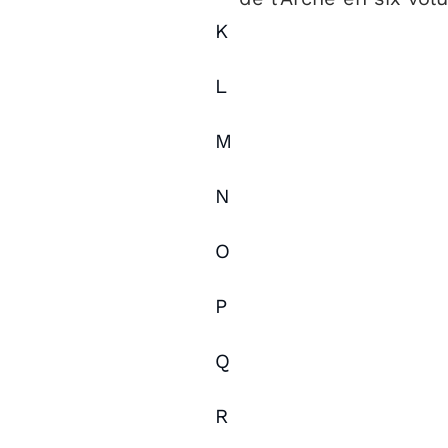
K
L
M
N
O
P
Q
R