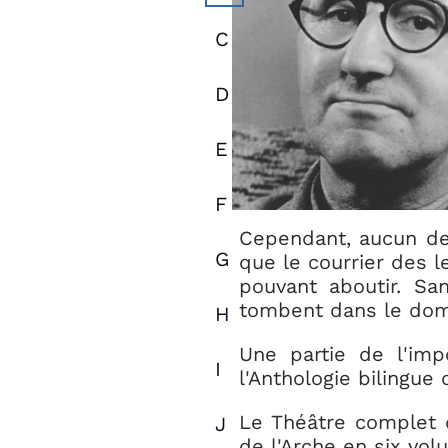
C
D
E
F
Cependant, aucun d
G
que le courrier des l
pouvant aboutir. San
tombent dans le doma
H
Une partie de l'im
I
l'Anthologie bilingue 
Le Théâtre complet d
J
de l'Arche en six vol