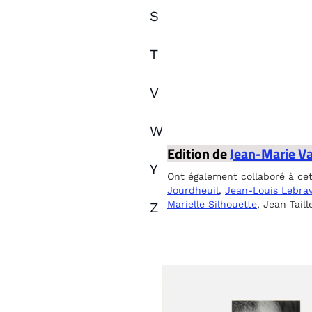
S
T
V
W
Edition de
Jean-Marie Va
Y
Ont également collaboré à ce
Jourdheuil
,
Jean-Louis Lebra
Marielle Silhouette
, Jean Tail
Z