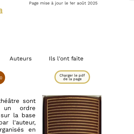
Page mise à jour le 1er août 2025
a
Auteurs
Ils l'ont faite
Charger le pdf
0
de la page
théâtre sont
 un ordre
 sur la base
ar l'auteur,
ganisés en