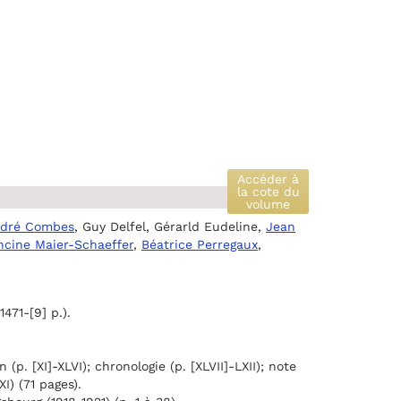
Accéder à
la cote du
volume
dré Combes
, Guy Delfel, Gérarld Eudeline,
Jean
ncine Maier-Schaeffer
,
Béatrice Perregaux
,
71-[9] p.).
 (p. [XI]-XLVI); chronologie (p. [XLVII]-LXII); note
XI) (71 pages).