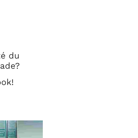
té du
iade?
ook!