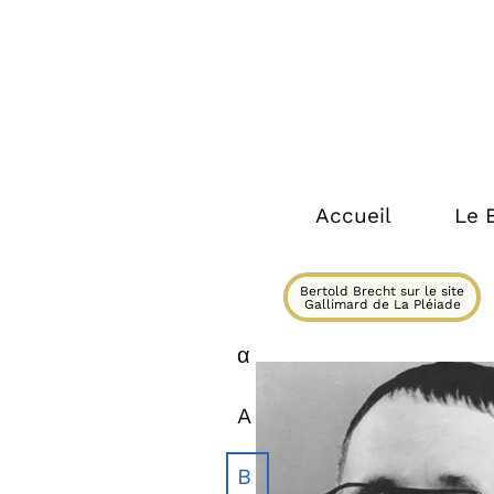
Accueil
Le 
Bertold Brecht sur le site
Gallimard de La Pléiade
α
A
B