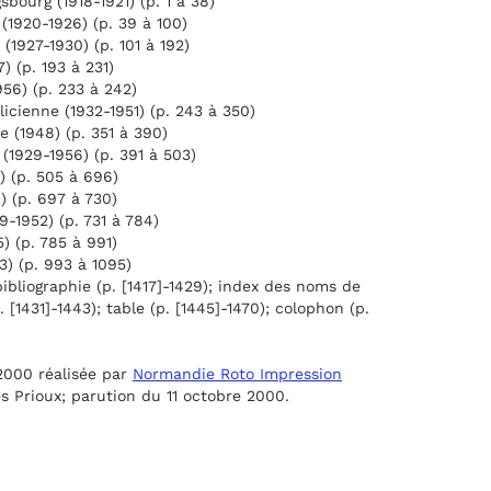
bourg (1918-1921) (p. 1 à 38)
(1920-1926) (p. 39 à 100)
(1927-1930) (p. 101 à 192)
) (p. 193 à 231)
956) (p. 233 à 242)
icienne (1932-1951) (p. 243 à 350)
e (1948) (p. 351 à 390)
 (1929-1956) (p. 391 à 503)
) (p. 505 à 696)
) (p. 697 à 730)
9-1952) (p. 731 à 784)
) (p. 785 à 991)
3) (p. 993 à 1095)
 bibliographie (p. [1417]-1429); index des noms de
 [1431]-1443); table (p. [1445]-1470); colophon (p.
2000 réalisée par
Normandie Roto Impression
s Prioux; parution du 11 octobre 2000.