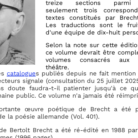
treize sections parmi 
seulement trois correspon
textes constitués par Brech
Les traductions sont le frui
d'une équipe de dix-huit pers
Selon la note sur cette édition
ce volume devrait être complé
volumes consacrés aux 
théâtre.
es
catalogue
s publiés depuis ne fait mention
ecteurs signale (consultation du 25 juillet 2
s doute faudra-t-il patienter jusqu'à ce qu
ine public. Ce volume n'a jamais été réimpr
portante œuvre poétique de Brecht a été 
de la poésie allemande (Vol. 401).
e Bertolt Brecht a été ré-édité en 1988 par
umes (1996 pages).