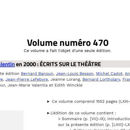
Volume numéro 470
Ce volume a fait l'objet d'une seule édition.
lentin
en 2000 : ÉCRITS SUR LE THÉÂTRE
tte édition
Bernard Banoun
,
Jean-Louis Besson
,
Michel Cadot
,
An
ve
,
Jean-Pierre Lefebvre
, Jeanne Lorang,
Bernard Lortholary
,
Fra
leur, Jean-Marie Valentia et Edith Winckle
► Ce volume comprend 1552 pages (LXXI-14
►L'édition de ce volume contient :
> Sommaire (p. [VII]-IX); introduction
sur la présente édition (p. [LXIII]-LX