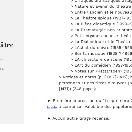
> Critiques dramatiques d'Augs
> Nature et avenir du théâtre 
> Entre l'ancien et le nouveau 
> Le Théâtre épique (1927-1937
> La Pièce didactique (1929-1
> La Dramaturgie non aristotél
> Petit organon pour le théâtr
> La Dialectique et le Théâtre
> L'Achat du cuivre (1939-1955
> Sur la musique (1928 ?-1956
> L'Architecture de scène (192
> L'Art du comédien (1927-1955
> Notes sur «Katzgraben» (195
> Notices et notes (p. [1097]-1415);
personnes et des titres d'œuvres (p.
[1471]) (348 pages).
► Première impression du 11 septembre 
s.a.s.
à Lonrai sur Valobible des papeterie
► Aucun autre tirage recensé.