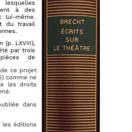
lesquelles
dent à des
t lui-même.
t du travail
onnes.
 (p. LXVIII),
té par trois
pièces de
 de ce projet
025) comme ne
e les droits
imé.
publiée dans
 les éditions