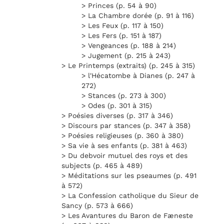
> Princes (p. 54 à 90)
> La Chambre dorée (p. 91 à 116)
> Les Feux (p. 117 à 150)
> Les Fers (p. 151 à 187)
> Vengeances (p. 188 à 214)
> Jugement (p. 215 à 243)
> Le Printemps (extraits) (p. 245 à 315)
> l'Hécatombe à Dianes (p. 247 à
272)
> Stances (p. 273 à 300)
> Odes (p. 301 à 315)
> Poésies diverses (p. 317 à 346)
> Discours par stances (p. 347 à 358)
> Poésies religieuses (p. 360 à 380)
> Sa vie à ses enfants (p. 381 à 463)
> Du debvoir mutuel des roys et des
subjects (p. 465 à 489)
> Méditations sur les pseaumes (p. 491
à 572)
> La Confession catholique du Sieur de
Sancy (p. 573 à 666)
> Les Avantures du Baron de Fæneste