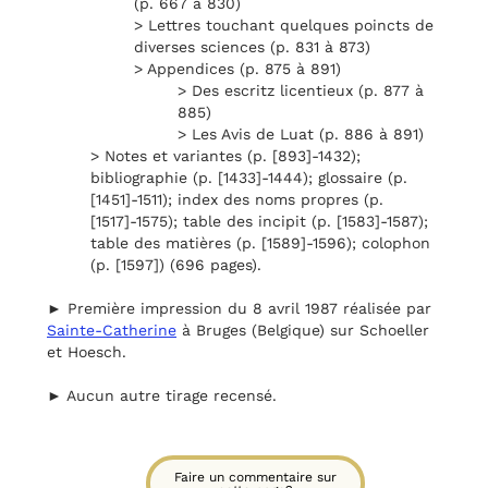
(p. 667 à 830)
> Lettres touchant quelques poincts de
diverses sciences (p. 831 à 873)
> Appendices (p. 875 à 891)
> Des escritz licentieux (p. 877 à
885)
> Les Avis de Luat (p. 886 à 891)
> Notes et variantes (p. [893]-1432);
bibliographie (p. [1433]-1444); glossaire (p.
[1451]-1511); index des noms propres (p.
[1517]-1575); table des incipit (p. [1583]-1587);
table des matières (p. [1589]-1596); colophon
(p. [1597]) (696 pages).
► Première impression du 8 avril 1987 réalisée par
Sainte-Catherine
à Bruges (Belgique) sur Schoeller
et Hoesch.
► Aucun autre tirage recensé.
Faire un commentaire sur