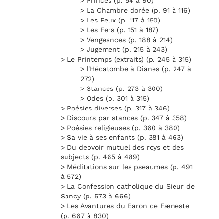
> Princes (p. 54 à 90)
> La Chambre dorée (p. 91 à 116)
> Les Feux (p. 117 à 150)
> Les Fers (p. 151 à 187)
> Vengeances (p. 188 à 214)
> Jugement (p. 215 à 243)
> Le Printemps (extraits) (p. 245 à 315)
> l'Hécatombe à Dianes (p. 247 à
272)
> Stances (p. 273 à 300)
> Odes (p. 301 à 315)
> Poésies diverses (p. 317 à 346)
> Discours par stances (p. 347 à 358)
> Poésies religieuses (p. 360 à 380)
> Sa vie à ses enfants (p. 381 à 463)
> Du debvoir mutuel des roys et des
subjects (p. 465 à 489)
> Méditations sur les pseaumes (p. 491
à 572)
> La Confession catholique du Sieur de
Sancy (p. 573 à 666)
> Les Avantures du Baron de Fæneste
(p. 667 à 830)