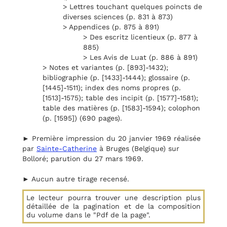
> Lettres touchant quelques poincts de
diverses sciences (p. 831 à 873)
> Appendices (p. 875 à 891)
> Des escritz licentieux (p. 877 à
885)
> Les Avis de Luat (p. 886 à 891)
> Notes et variantes (p. [893]-1432);
bibliographie (p. [1433]-1444); glossaire (p.
[1445]-1511); index des noms propres (p.
[1513]-1575); table des incipit (p. [1577]-1581);
table des matières (p. [1583]-1594); colophon
(p. [1595]) (690 pages).
► Première impression du 20 janvier 1969 réalisée
par
Sainte-Catherine
à Bruges (Belgique) sur
Bolloré; parution du 27 mars 1969.
► Aucun autre tirage recensé.
Le lecteur pourra trouver une description plus
détaillée de la pagination et de la composition
du volume dans le "Pdf de la page".