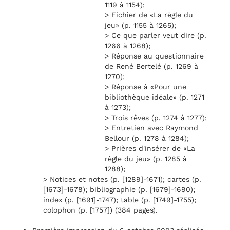
1119 à 1154);
> Fichier de «La règle du
jeu» (p. 1155 à 1265);
> Ce que parler veut dire (p.
1266 à 1268);
> Réponse au questionnaire
de René Bertelé (p. 1269 à
1270);
> Réponse à «Pour une
bibliothèque idéale» (p. 1271
à 1273);
> Trois rêves (p. 1274 à 1277);
> Entretien avec Raymond
Bellour (p. 1278 à 1284);
> Prières d'insérer de «La
règle du jeu» (p. 1285 à
1288);
> Notices et notes (p. [1289]-1671); cartes (p.
[1673]-1678); bibliographie (p. [1679]-1690);
index (p. [1691]-1747); table (p. [1749]-1755);
colophon (p. [1757]) (384 pages).