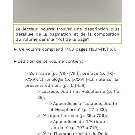
Le lecteur pourra trouver une description plus
détaillée de la pagination et de la composition
du volume dans le "Pdf de la page".
► Ce volume comprend 1456 pages (1387-[15] p.).
►L'édition de ce volume contient :
> Sommaire (p. [VII]-[VIII]); préface (p. [IX]-
XXXV); chronologie (p. [XXXVII]-L); note sur la
présente édition. (p. [LI]-LIII).
> Lucrèce, Judith et Holopherne (p. 1 à
25);
> Appendices à "Lucrèce, Judith
et Holopherne" (p. 27 à 33);
> L'Afrique fantôme (p. 35 à 706);
> Appendices de "L'Afrique
fantôme" (p. 707 à 749);
> L'Âge d'homme précédé de De la