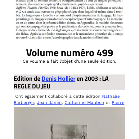
Volume numéro 499
Ce volume a fait l'objet d'une seule édition.
Edition de
Denis Hollier
en 2003 : LA
REGLE DU JEU
Ont également collaboré à cette édition
Nathalie
Barberger
,
Jean Jamin
,
Catherine Maubon
et
Pierre
Vilar
et
Louis Yvert