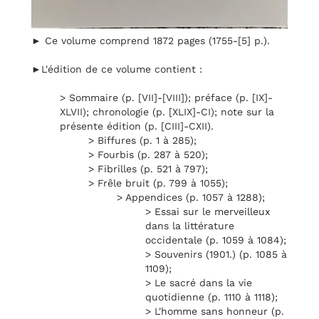
► Ce volume comprend 1872 pages (1755-[5] p.).
►L'édition de ce volume contient :
> Sommaire (p. [VII]-[VIII]); préface (p. [IX]-
XLVII); chronologie (p. [XLIX]-CI); note sur la
présente édition (p. [CIII]-CXII).
> Biffures (p. 1 à 285);
> Fourbis (p. 287 à 520);
> Fibrilles (p. 521 à 797);
> Frêle bruit (p. 799 à 1055);
> Appendices (p. 1057 à 1288);
> Essai sur le merveilleux
dans la littérature
occidentale (p. 1059 à 1084);
> Souvenirs (1901.) (p. 1085 à
1109);
> Le sacré dans la vie
quotidienne (p. 1110 à 1118);
> L'homme sans honneur (p.