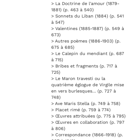
> La Doctrine de l'amour (1879-
1881) (p. 463 à 540)
> Sonnets du Liban (1884) (p. 541
à 547)
> Valentines (1885-1887) (p. 549 à
673)
> Autres poèmes (1886-1903) (p.
675 à 685)
> Le Calepin du mendiant (p. 687
à 715)
> Bribes et fragments (p. 717 à
725)
> Le Maron travesti ou la
quatrième églogue de Virgile mise
en vers burlesques… (p. 727 à
748)
> Ave Maris Stella (p. 749 à 758)
> Placet rimé (p. 759 à 774)
> Œuvres attribuées (p. 775 à 795)
> Œuvres en collaboration (p. 797
à 806)
> Correspondance (1866-1918) (p.