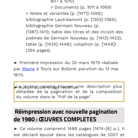
807 à 1010)
> Documents (p. 1011 à 1069)
> Notes et variantes (p. [1071]-1348);
bibliographie Lautréamont (p. [1353]-1385);
bibliographie Germain Nouveau (p.
[1387]-1411); table des titres et des incipit des
poèmes de Germain Nouveau (p. [1413]-1423);
table (p. [1425]-1448); colophon (p. [1449])
(354 pages).
► Première impression du 20 mars 1970 réalisée
par
Mame
à Tours sur Bolloré; parution du 13 mai
1970.
Le lecteur pourra trouver une description plus
► Aucun autre tirage recensé.
détaillée de la pagination et de la composition
du volume dans le "Pdf de la page".
Réimpression avec nouvelle pagination
de 1980 : ŒUVRES COMPLETES
► Ce volume comprend 1488 pages (1474-[6] p.). Il
est déclaré épuisé dans les catalogues de 2007 et