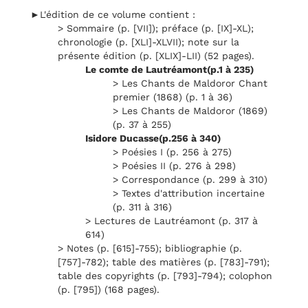
►L'édition de ce volume contient :
> Sommaire (p. [VII]); préface (p. [IX]-XL);
chronologie (p. [XLI]-XLVII); note sur la
présente édition (p. [XLIX]-LII) (52 pages).
Le comte de Lautréamont(p.1 à 235)
> Les Chants de Maldoror Chant
premier (1868) (p. 1 à 36)
> Les Chants de Maldoror (1869)
(p. 37 à 255)
Isidore Ducasse(p.256 à 340)
> Poésies I (p. 256 à 275)
> Poésies II (p. 276 à 298)
> Correspondance (p. 299 à 310)
> Textes d'attribution incertaine
(p. 311 à 316)
> Lectures de Lautréamont (p. 317 à
614)
> Notes (p. [615]-755); bibliographie (p.
[757]-782); table des matières (p. [783]-791);
table des copyrights (p. [793]-794); colophon
(p. [795]) (168 pages).