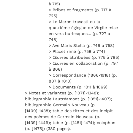
à 715)
> Bribes et fragments (p. 717 à
725)
> Le Maron travesti ou la
quatrième églogue de Virgile mise
en vers burlesques… (p. 727 à
748)
> Ave Maris Stella (p. 749 à 758)
> Placet rimé (p. 759 à 774)
> Œuvres attribuées (p. 775 à 795)
> Œuvres en collaboration (p. 797
à 806)
> Correspondance (1866-1918) (p.
807 à 1010)
> Documents (p. 1011 à 1069)
> Notes et variantes (p. [1071]-1348);
bibliographie Lautréamont (p. [1351]-1407);
bibliographie Germain Nouveau (p.
[1409]-1438); table des titres et des incipit
des poèmes de Germain Nouveau (p.
[1439]-1449); table (p. [1451]-1474); colophon
(p. [1475]) (380 pages).