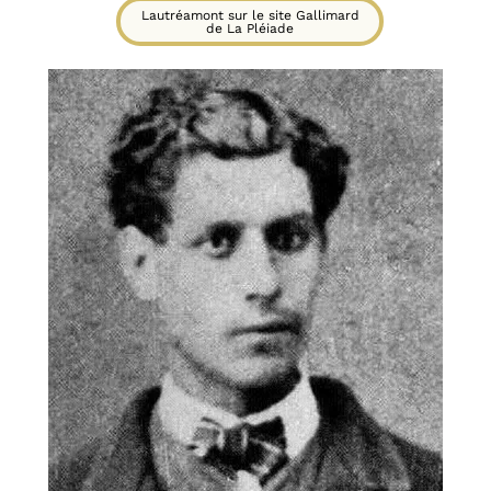
Lautréamont sur le site Gallimard
de La Pléiade