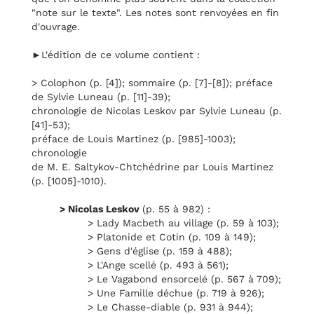
"note sur le texte". Les notes sont renvoyées en fin
d'ouvrage.
►L'édition de ce volume contient :
> Colophon (p. [4]); sommaire (p. [7]-[8]); préface
de Sylvie Luneau (p. [11]-39);
chronologie de Nicolas Leskov par Sylvie Luneau (p.
[41]-53);
préface de Louis Martinez (p. [985]-1003);
chronologie
de M. E. Saltykov-Chtchédrine par Louis Martinez
(p. [1005]-1010).
> Nicolas Leskov
(p. 55 à 982) :
> Lady Macbeth au village (p. 59 à 103);
> Platonide et Cotin (p. 109 à 149);
> Gens d'église (p. 159 à 488);
> L'Ange scellé (p. 493 à 561);
> Le Vagabond ensorcelé (p. 567 à 709);
> Une Famille déchue (p. 719 à 926);
> Le Chasse-diable (p. 931 à 944);