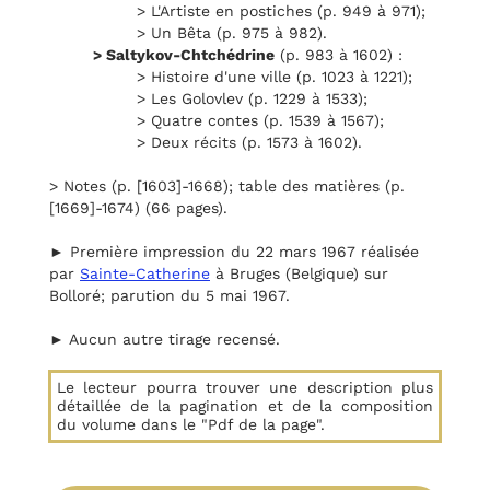
> L'Artiste en postiches (p. 949 à 971);
> Un Bêta (p. 975 à 982).
> Saltykov-Chtchédrine
(p. 983 à 1602) :
> Histoire d'une ville (p. 1023 à 1221);
> Les Golovlev (p. 1229 à 1533);
> Quatre contes (p. 1539 à 1567);
> Deux récits (p. 1573 à 1602).
> Notes (p. [1603]-1668); table des matières (p.
[1669]-1674) (66 pages).
► Première impression du 22 mars 1967 réalisée
par
Sainte-Catherine
à Bruges (Belgique) sur
Bolloré; parution du 5 mai 1967.
► Aucun autre tirage recensé.
Le lecteur pourra trouver une description plus
détaillée de la pagination et de la composition
du volume dans le "Pdf de la page".