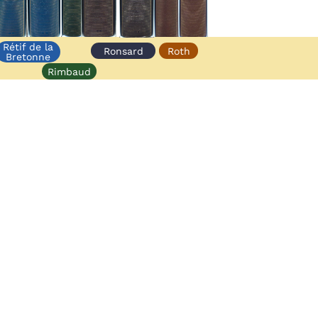
Rétif de la
Ronsard
Roth
Bretonne
Rimbaud