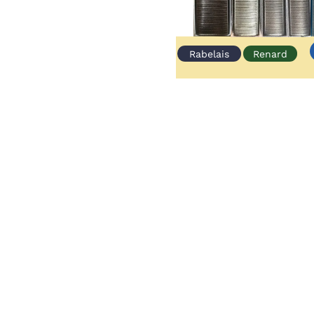
Rabelais
Renard