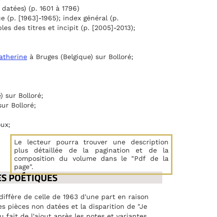
atées) (p. 1601 à 1796)
e (p. [1963]-1965); index général (p.
les des titres et incipit (p. [2005]-2013);
atherine
à Bruges (Belgique) sur Bolloré;
) sur Bolloré;
ur Bolloré;
ux;
Le lecteur pourra trouver une description
plus détaillée de la pagination et de la
composition du volume dans le "Pdf de la
page".
RES POÉTIQUES
diffère de celle de 1963 d'une part en raison
s pièces non datées et la disparition de "Je
fait de l'ajout après les notes et variantes,