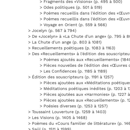
> Fragments des «Visions» (p. 495 à 500)
> Odes politiques (p. 501 à 519)
> Poèmes recueillis dans l'édition des «Œuvr
> Poèmes recueillis dans l'édition des «Œuvr
> Voyage en Orient (p. 559 à 566)
> Jocelyn (p. 567 à 794)
> De «Jocelyn» à «La Chute d'un ange» (p. 795 à 8
> La Chute d'un ange (p. 803 à 1081)
> Recueillements poétiques (p. 1083 à 1163)
> Des «Recueillements» à l'édition des souscripteur
> Poèmes ajoutés aux «Recueillements» (1840)
> Pièces nouvelles de l'édition des «Œuvres c
> Les Confidences (p. 1185 à 1189)
> Édition des souscripteurs (p. 1191 à 1257)
> Pièces ajoutées aux «Méditations poétiques
> Méditations poétiques inédites (p. 1203 à 1
> Pièces ajoutées aux «Harmonies» (p. 1227 à
> Pièces ajoutées aux «Recueillements» (p. 12
> Poésies diverses (p. 1253 à 1257)
> Toussaint Louverture (p. 1259 à 1403)
> Les Visions (p. 1405 à 1468)
> Poèmes du «Cours familier de littérature» (p. 14
> Saül (p. 1511 à 1599)