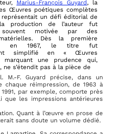
iteur,
Marius-François Guyard
, la
des Œuvres poétiques complètes
représentait un défi éditorial de
 la production de l’auteur fut
, souvent motivée par des
matérielles. Dès la première
on, en 1967, le titre fut
ment simplifié en « Œuvres
, marquant une prudence qui,
 ne s’étendit pas à la pièce de
el. M.-F. Guyard précise, dans un
ue chaque réimpression, de 1963 à
n de 1991, par exemple, comporte près
li que les impressions antérieures
ation. Quant à l’œuvre en prose de
terait sans doute un volume dédié.
de Lamartine. Sa correspondance a