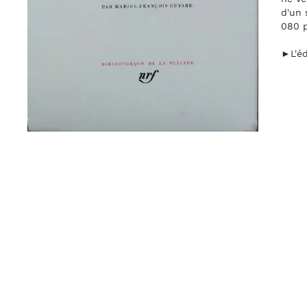
d'un 
080 p
►L'éd