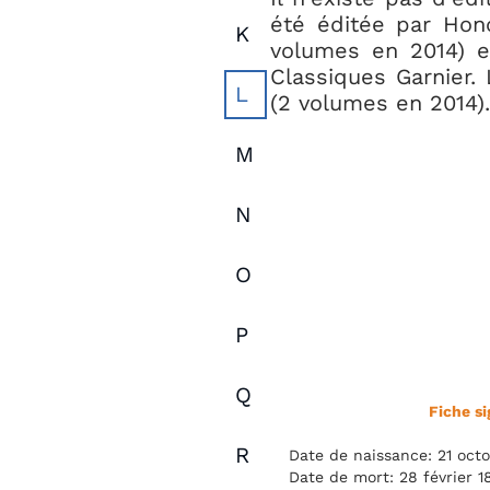
été éditée par Hono
K
volumes en 2014) et
Classiques Garnier. 
L
(2 volumes en 2014).
M
N
O
P
Q
Fiche si
R
Date de naissance: 21 oct
Date de mort: 28 février 1