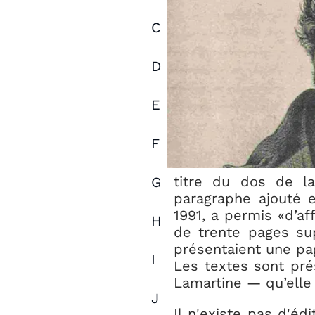
C
D
E
F
titre du dos de la 
G
paragraphe ajouté e
1991, a permis «d’aff
H
de trente pages sup
présentaient une pag
I
Les textes sont pré
Lamartine — qu’elle 
J
Il n'existe pas d'é