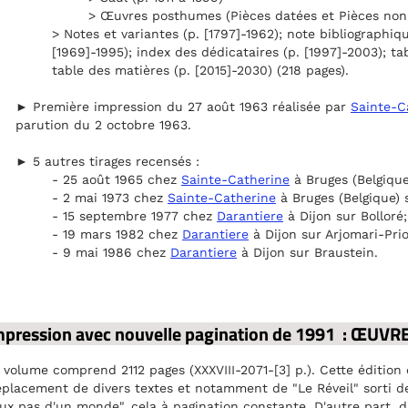
> Œuvres posthumes (Pièces datées et Pièces non d
> Notes et variantes (p. [1797]-1962); note bibliographiqu
[1969]-1995); index des dédicataires (p. [1997]-2003); tab
table des matières (p. [2015]-2030) (218 pages).
► Première impression du 27 août 1963 réalisée par
Sainte-C
parution du 2 octobre 1963.
► 5 autres tirages recensés :
- 25 août 1965 chez
Sainte-Catherine
à Bruges (Belgique
- 2 mai 1973 chez
Sainte-Catherine
à Bruges (Belgique) s
- 15 septembre 1977 chez
Darantiere
à Dijon sur Bolloré;
- 19 mars 1982 chez
Darantiere
à Dijon sur Arjomari-Prio
- 9 mai 1986 chez
Darantiere
à Dijon sur Braustein.
pression avec nouvelle pagination de 1991 : ŒUV
volume comprend 2112 pages (XXXVIII-2071-[3] p.). Cette édition 
placement de divers textes et notamment de "Le Réveil" sorti de
ux pas d'un monde", cela à pagination constante. D'autre part, du 