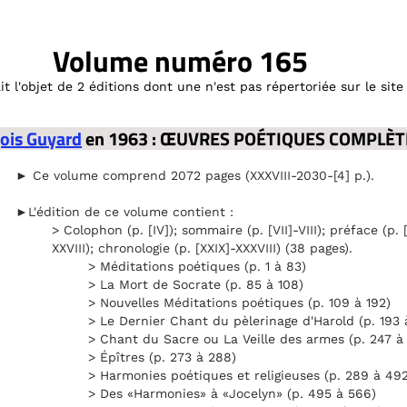
Volume numéro 165
t l'objet de 2 éditions dont une n'est pas répertoriée sur le site o
ois Guyard
en 1963 : ŒUVRES POÉTIQUES COMPLÈT
► Ce volume comprend 2072 pages (XXXVIII-2030-[4] p.).
►L'édition de ce volume contient :
> Colophon (p. [IV]); sommaire (p. [VII]-VIII); préface (p. [
XXVIII); chronologie (p. [XXIX]-XXXVIII) (38 pages).
> Méditations poétiques (p. 1 à 83)
> La Mort de Socrate (p. 85 à 108)
> Nouvelles Méditations poétiques (p. 109 à 192)
> Le Dernier Chant du pèlerinage d'Harold (p. 193 
> Chant du Sacre ou La Veille des armes (p. 247 à 
> Épîtres (p. 273 à 288)
> Harmonies poétiques et religieuses (p. 289 à 492
> Des «Harmonies» à «Jocelyn» (p. 495 à 566)