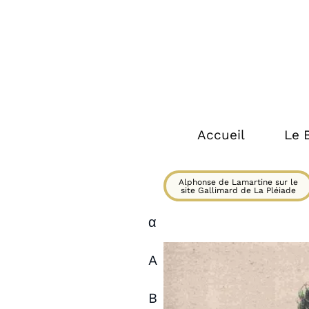
Accueil
Le 
Alphonse de Lamartine sur le
site Gallimard de La Pléiade
α
A
B