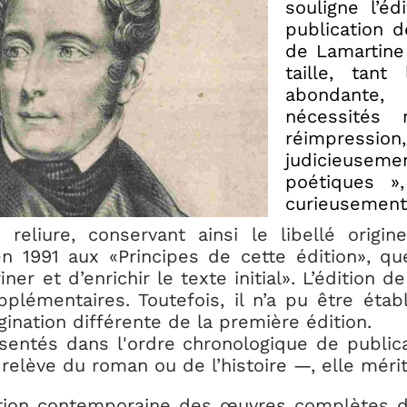
souligne l’éd
publication 
de Lamartine 
taille, tant
abondante
nécessités 
réimpressi
judicieuse
poétiques »
curieusement,
reliure, conservant ainsi le libellé origin
n 1991 aux «Principes de cette édition», q
iner et d’enrichir le texte initial». L’éditio
plémentaires. Toutefois, il n’a pu être étab
ination différente de la première édition.
sentés dans l'ordre chronologique de public
relève du roman ou de l’histoire —, elle méri
dition contemporaine des œuvres complètes 