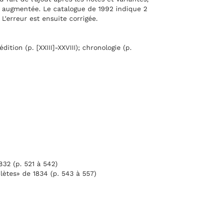
t augmentée. Le catalogue de 1992 indique 2
L'erreur est ensuite corrigée.
dition (p. [XXIII]-XXVIII); chronologie (p.
832 (p. 521 à 542)
lètes» de 1834 (p. 543 à 557)