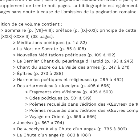
supplément de trente huit pages. La bibliographie est égalemen
ages sans doute à cause de l'omission de la pagination romaine. 
ition de ce volume contient :
> Sommaire (p. [VII]-VIII); préface (p. [IX]-XXI); principe de cette é
[XXIX]-XXXVIII) (38 pages).
> Méditations poétiques (p. 1 à 83)
> La Mort de Socrate (p. 85 à 108)
> Nouvelles Méditations poétiques (p. 109 à 192)
> Le Dernier Chant du pèlerinage d'Harold (p. 193 à 245)
> Chant du Sacre ou La Veille des armes (p. 247 à 271)
> Épîtres (p. 273 à 288)
> Harmonies poétiques et religieuses (p. 289 à 492)
> Des «Harmonies» à «Jocelyn» (p. 495 à 566)
> Fragments des «Visions» (p. 495 à 500)
> Odes politiques (p. 501 à 519)
> Poèmes recueillis dans l'édition des «Œuvres» de 1
> Poèmes recueillis dans l'édition des «Œuvres comp
> Voyage en Orient (p. 559 à 566)
> Jocelyn (p. 567 à 794)
> De «Jocelyn» à «La Chute d'un ange» (p. 795 à 802)
> La Chute d'un ange (p. 803 à 1081)