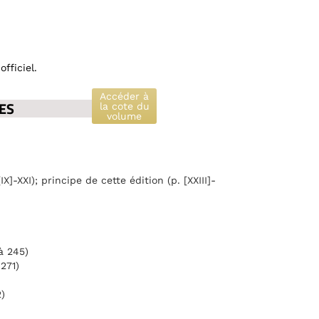
fficiel.
Accéder à
ES
la cote du
volume
IX]-XXI); principe de cette édition (p. [XXIII]-
à 245)
271)
)