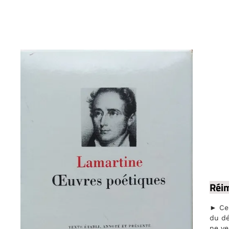
Réim
► Ce 
du dé
ne ve