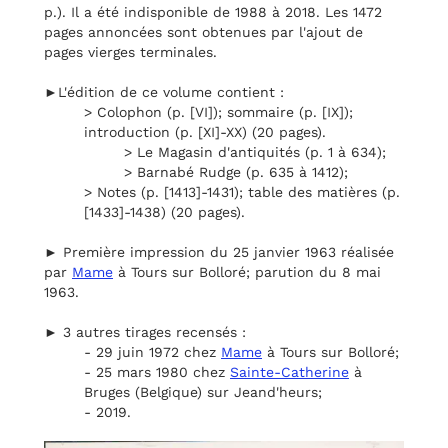
p.). Il a été indisponible de 1988 à 2018. Les 1472
pages annoncées sont obtenues par l'ajout de
pages vierges terminales.
►L'édition de ce volume contient :
> Colophon (p. [VI]); sommaire (p. [IX]);
introduction (p. [XI]-XX) (20 pages).
> Le Magasin d'antiquités (p. 1 à 634);
> Barnabé Rudge (p. 635 à 1412);
> Notes (p. [1413]-1431); table des matières (p.
[1433]-1438) (20 pages).
► Première impression du 25 janvier 1963 réalisée
par
Mame
à Tours sur Bolloré; parution du 8 mai
1963.
► 3 autres tirages recensés :
- 29 juin 1972 chez
Mame
à Tours sur Bolloré;
- 25 mars 1980 chez
Sainte-Catherine
à
Bruges (Belgique) sur Jeand'heurs;
- 2019.