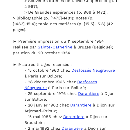
> Souvenirs intimes de David Copperfield (p. 1
à 967);
> De Grandes espérances (p. 969 à 1472);
> Bibliographie (p. [1473]-1481); notes (p.
[1483]-1514); table des matières (p. [1515]-1518) (42
pages).
► Première impression du 11 septembre 1954
réalisée par
Sainte-Catherine
à Bruges (Belgique);
parution du 20 octobre 1954.
► 9 autres tirages recensés :
- 15 octobre 1960 chez
Desfossés Néogravure
à Paris sur Bolloré;
- 28 décembre 1966 chez
Desfossés
Néogravure
à Paris sur Bolloré;
- 25 septembre 1976 chez
Darantiere
à Dijon
sur Bolloré;
- 20 janvier 1982 chez
Darantiere
à Dijon sur
Arjomari-Prioux;
- 15 mai 1986 chez
Darantiere
à Dijon sur
Braustein;
- 2 mai 1992 chez
Darantiere
à Dijon sur