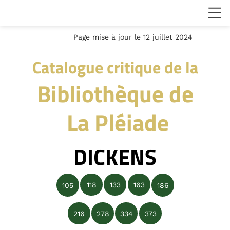
Page mise à jour le 12 juillet 2024
Catalogue critique de la
Bibliothèque de
La Pléiade
DICKENS
118
133
163
105
186
216
278
334
373