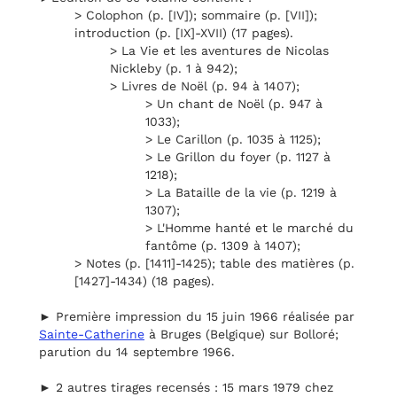
> Colophon (p. [IV]); sommaire (p. [VII]);
introduction (p. [IX]-XVII) (17 pages).
> La Vie et les aventures de Nicolas
Nickleby (p. 1 à 942);
> Livres de Noël (p. 94 à 1407);
> Un chant de Noël (p. 947 à
1033);
> Le Carillon (p. 1035 à 1125);
> Le Grillon du foyer (p. 1127 à
1218);
> La Bataille de la vie (p. 1219 à
1307);
> L'Homme hanté et le marché du
fantôme (p. 1309 à 1407);
> Notes (p. [1411]-1425); table des matières (p.
[1427]-1434) (18 pages).
► Première impression du 15 juin 1966 réalisée par
Sainte-Catherine
à Bruges (Belgique) sur Bolloré;
parution du 14 septembre 1966.
► 2 autres tirages recensés : 15 mars 1979 chez