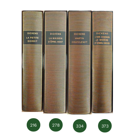
216
278
334
373