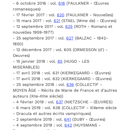
- 6 octobre 2016 : vol.
618
(FAULKNER - Œuvres
romanesques)
- 17 février 2017 : vol.
620
(FAULKNER - Nouvelles)
- 15 mars 2017 : vol.
621
(STAEL (Mme de) - Œuvres)
- 12 septembre 2017 : vol.
625
(ROTH - Romans et
nouvelles 1959-1977)
- 25 septembre 2017 : vol.
627
(BALZAC - 1842-
1850)
- 12 décembre 2017 : vol. 605 (ORMESSON (d') -
Oeuvres)
- 15 janvier 2018 : vol.
85
(HUGO - LES
MISERABLES)
- 17 avril 2018 : vol. 631 (KIERKEGAARD - Œuvres)
- 17 avril 2018 : vol. 632 (KIERKEGAARD - Œuvres)
- 25 septembre 2018 : vol.
636
(COLLECTIF -
MOYEN ÂGE - Récits de Marie de France et d'autres
auteurs (XIIe-XIIIe siècle))
- 4 février 2019 : vol.
637
(NIETZSCHE - ŒUVRES)
- 6 mars 2019 : vol. 638 (COLLECTIF - XIXeme siècle
- Dracula et autres écrits vampiriques)
- 2 septembre 2019 : vol.
641
(DUBY - Œuvres)
- 4 septembre 2019 : vol.
642
(HUYSMANS -