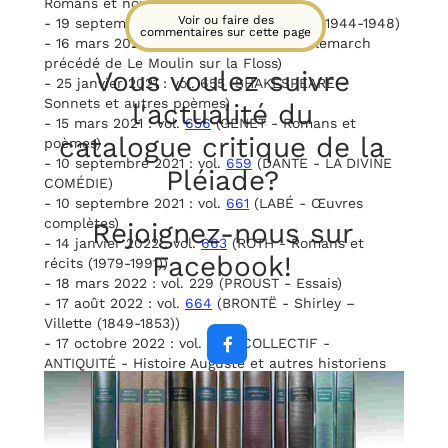
Romans et nouvelles)
Voir ou faire des
- 19 septembre 2019 : vol. 183 (CAMUS - 1944-1948)
commentaires sur cette page
- 16 mars 2020 : vol.
647
(ELIOT - Middlemarch
précédé de Le Moulin sur la Floss)
Vous voulez suivre
- 25 janvier 2021 : vol. 655 (SHAKESPEARE -
Sonnets et autres poèmes)
l'actualité du
- 15 mars 2021 : vol.
656
(GENET - Romans et
catalogue critique
de la
poèmes)
- 10 septembre 2021 : vol.
659
(DANTE - LA DIVINE
Pléiade?
COMÉDIE)
- 10 septembre 2021 : vol.
661
(LABÉ - Œuvres
complètes)
Rejoignez-nous sur
- 14 janvier 2022 : vol.
663
(ROTH - Romans et
Facebook!
récits (1979-1991))
- 18 mars 2022 : vol. 229 (PROUST - Essais)
- 17 août 2022 : vol.
664
(BRONTË - Shirley –
Villette (1849-1853))
- 17 octobre 2022 : vol. 665 (COLLECTIF -

ANTIQUITÉ - Histoire Auguste et autres historiens
païens)