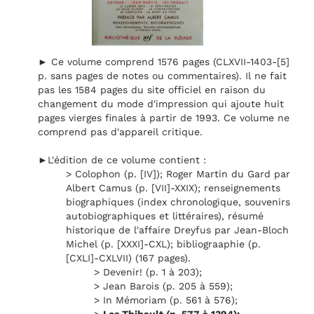
► Ce volume comprend 1576 pages (CLXVII-1403-[5]
p. sans pages de notes ou commentaires). Il ne fait
pas les 1584 pages du site officiel en raison du
changement du mode d'impression qui ajoute huit
pages vierges finales à partir de 1993. Ce volume ne
comprend pas d'appareil critique.
►L'édition de ce volume contient :
> Colophon (p. [IV]); Roger Martin du Gard par
Albert Camus (p. [VII]-XXIX); renseignements
biographiques (index chronologique, souvenirs
autobiographiques et littéraires), résumé
historique de l'affaire Dreyfus par Jean-Bloch
Michel (p. [XXXI]-CXL); bibliograaphie (p.
[CXLI]-CXLVII) (167 pages).
> Devenir! (p. 1 à 203);
> Jean Barois (p. 205 à 559);
> In Mémoriam (p. 561 à 576);