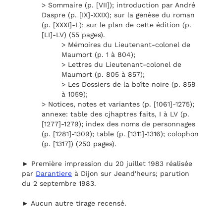
> Sommaire (p. [VII]); introduction par André
Daspre (p. [IX]-XXIX); sur la genèse du roman
(p. [XXXI]-L); sur le plan de cette édition (p.
[LI]-LV) (55 pages).
> Mémoires du Lieutenant-colonel de
Maumort (p. 1 à 804);
> Lettres du Lieutenant-colonel de
Maumort (p. 805 à 857);
> Les Dossiers de la boîte noire (p. 859
à 1059);
> Notices, notes et variantes (p. [1061]-1275);
annexe: table des cjhaptres faits, I à LV (p.
[1277]-1279); index des noms de personnages
(p. [1281]-1309); table (p. [1311]-1316); colophon
(p. [1317]) (250 pages).
► Première impression du 20 juillet 1983 réalisée
par
Darantiere
à Dijon sur Jeand'heurs; parution
du 2 septembre 1983.
► Aucun autre tirage recensé.