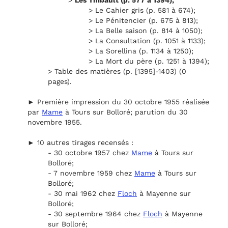
>
Les Thibault (p. 577 à 1394);
> Le Cahier gris (p. 581 à 674);
> Le Pénitencier (p. 675 à 813);
> La Belle saison (p. 814 à 1050);
> La Consultation (p. 1051 à 1133);
> La Sorellina (p. 1134 à 1250);
> La Mort du père (p. 1251 à 1394);
> Table des matières (p. [1395]-1403) (0
pages).
► Première impression du 30 octobre 1955 réalisée
par
Mame
à Tours sur Bolloré; parution du 30
novembre 1955.
► 10 autres tirages recensés :
- 30 octobre 1957 chez
Mame
à Tours sur
Bolloré;
- 7 novembre 1959 chez
Mame
à Tours sur
Bolloré;
- 30 mai 1962 chez
Floch
à Mayenne sur
Bolloré;
- 30 septembre 1964 chez
Floch
à Mayenne
sur Bolloré;