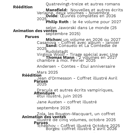
Quatrevingt-treize et autres romans
Réédition
Mansfield:
Nouvelles et autres écrits
Verlaine, deux volumes - Novembre
Ovide
: Œuvres complètes en 2026
2025
Philip Roth
: le 4e volume pour 2027
selon Jaworski dans Le monde (25
Animation des ventes
septembre 2025)
Parues
Michon:
un volume en 2026 ou 2027
Casanova - Coffret avec album - janvier
Sand:
Consuelo et La Comtesse de
2025
Rudolstadt
Virginia Woolf - Tirage spécial avec Une
Thomas Mann
: 2 volumes en 2027
chambre à moi. Février 2025
Andersen - Contes - Étui anniversaire
Mars 2025
Réédition
Jean d'Ormesson - Coffret illustré Avril
Parues
2025
Dracula et autres écrits vampiriques,
Attendues
étui illustré, juin 2025
Jane Austen - coffret illustré
septembre 2025
Zola, les Rougon-Macquart, un coffret
Animation des ventes
illustré de cinq volumes, octobre 2025
Parues
Tchékhov - Coffret illustré Octobre 2025
Borgès: coffret illustré 2 avril 2026