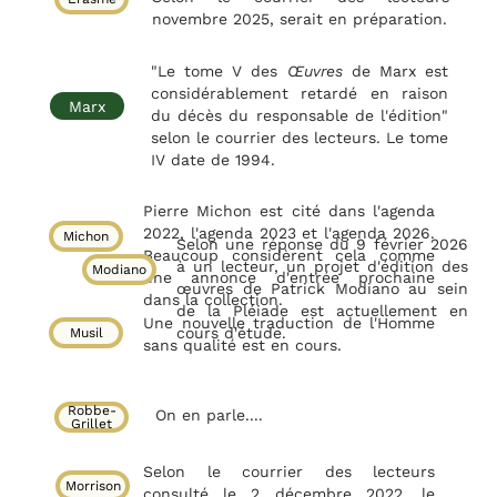
novembre 2025, serait en préparation.
"Le tome V des
Œuvres
de Marx est
considérablement retardé en raison
Marx
du décès du responsable de l'édition"
selon le courrier des lecteurs. Le tome
IV date de 1994.
Pierre Michon est cité dans l'agenda
2022, l'agenda 2023 et l'agenda 2026.
Michon
Selon une réponse du 9 février 2026
Beaucoup considèrent cela comme
à un lecteur, un projet d'édition des
Modiano
une annonce d'entrée prochaine
œuvres de Patrick Modiano au sein
dans la collection.
de la Pléiade est actuellement en
Une nouvelle traduction de l'Homme
cours d'étude.
Musil
sans qualité est en cours.
Robbe-
On en parle....
Grillet
Selon le courrier des lecteurs
Morrison
consulté le 2 décembre 2022, le