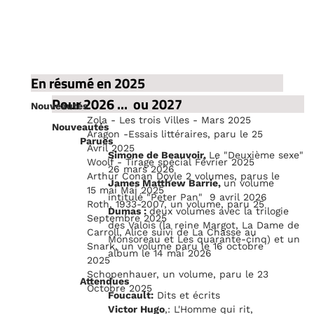
En résumé en 2025
Pour 2026 ... ou 2027
Nouveautés
Zola - Les trois Villes - Mars 2025
Nouveautés
Aragon -Essais littéraires, paru le 25
Parues
Avril 2025
Simone de Beauvoir,
Le "Deuxième sexe"
Woolf - Tirage spécial Février 2025
26 mars 2026
Arthur Conan Doyle 2 volumes, parus le
James Matthew Barrie,
un volume
15 mai Mai 2025
intitulé "Peter Pan" 9 avril 2026
Roth, 1933-2007, un volume, paru 25
Dumas :
deux volumes avec la trilogie
Septembre 2025
des Valois (la reine Margot, La Dame de
Carroll, Alice suivi de La Chasse au
Monsoreau et Les quarante-cinq) et un
Snark, un volume paru le 16 octobre
album le 14 mai 2026
2025
Schopenhauer, un volume, paru le 23
Attendues
Octobre 2025
Foucault:
Dits et écrits
Victor Hugo
,: L'Homme qui rit,