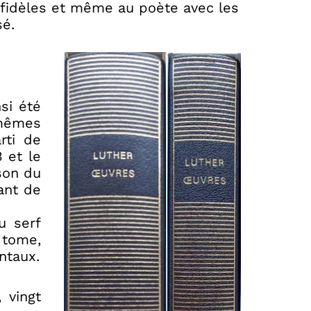
 fidèles et même au poète avec les
sé.
si été
 mêmes
rti de
 et le
ison du
ant de
u serf
 tome,
ntaux.
 vingt