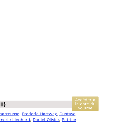
Accéder à
II)
la cote du
volume
harrousse
,
Frederic Hartweg
,
Gustave
marie Lienhard
,
Daniel Olivier
,
Patrice