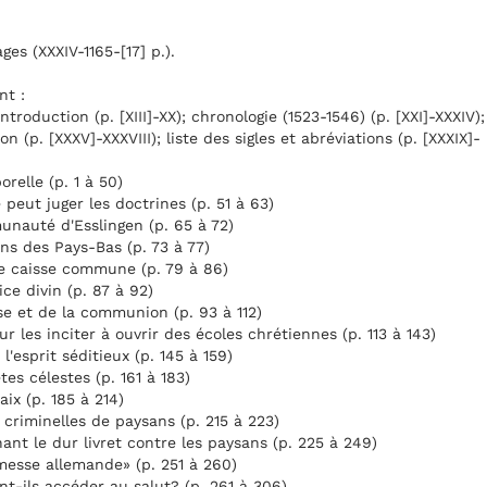
s (XXXIV-1165-[17] p.).
nt :
introduction (p. [XIII]-XX); chronologie (1523-1546) (p. [XXI]-XXXIV);
n (p. [XXXV]-XXXVIII); liste des sigles et abréviations (p. [XXXIX]-
orelle (p. 1 à 50)
peut juger les doctrines (p. 51 à 63)
unauté d'Esslingen (p. 65 à 72)
ens des Pays-Bas (p. 73 à 77)
ne caisse commune (p. 79 à 86)
ice divin (p. 87 à 92)
se et de la communion (p. 93 à 112)
r les inciter à ouvrir des écoles chrétiennes (p. 113 à 143)
l'esprit séditieux (p. 145 à 159)
es célestes (p. 161 à 183)
aix (p. 185 à 214)
 criminelles de paysans (p. 215 à 223)
ant le dur livret contre les paysans (p. 225 à 249)
messe allemande» (p. 251 à 260)
nt-ils accéder au salut? (p. 261 à 306)