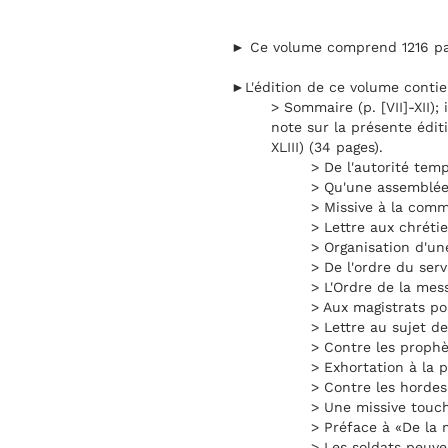
► Ce volume comprend 1216 page
►L'édition de ce volume contie
> Sommaire (p. [VII]-XII); 
note sur la présente éditio
XLIII) (34 pages).
> De l'autorité temp
> Qu'une assemblée 
> Missive à la comm
> Lettre aux chréti
> Organisation d'u
> De l'ordre du serv
> L'Ordre de la mes
> Aux magistrats pou
> Lettre au sujet de 
> Contre les prophèt
> Exhortation à la p
> Contre les hordes
> Une missive touch
> Préface à «De la 
> Les soldats peuve