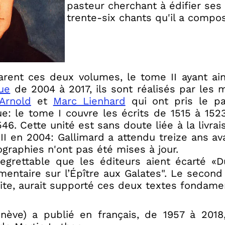
pasteur cherchant à édifier ses
trente-six chants qu'il a compo
arent ces deux volumes, le tome II ayant ain
ue
de 2004 à 2017, ils sont réalisés par les
Arnold
et
Marc Lienhard
qui ont pris le pa
ue: le tome I couvre les écrits de 1515 à 1523
46. Cette unité est sans doute liée à la livra
I en 2004: Gallimard a attendu treize ans av
iographies n'ont pas été mises à jour.
regrettable que les éditeurs aient écarté «D
mentaire sur l’Épître aux Galates". Le second
uite, aurait supporté ces deux textes fondame
nève) a publié en français, de 1957 à 2018,