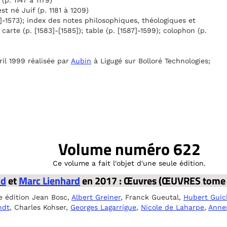
(p. 1147 à 1179)
t né Juif (p. 1181 à 1209)
1]-1573); index des notes philosophiques, théologiques et
; carte (p. [1583]-[1585]); table (p. [1587]-1599); colophon (p.
il 1999 réalisée par
Aubin
à Ligugé sur Bolloré Technologies;
Volume numéro 622
Ce volume a fait l'objet d'une seule édition.
ld
et
Marc Lienhard
en 2017 : Œuvres (ŒUVRES tome 
e édition Jean Bosc,
Albert Greiner
, Franck Gueutal,
Hubert Guic
ndt
, Charles Kohser,
Georges Lagarrigue
,
Nicole de Laharpe
,
Anne