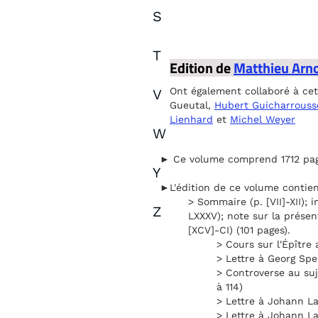
S
T
Edition de
Matthieu Arn
Ont également collaboré à cet
V
Gueutal,
Hubert Guicharrouss
Lienhard
et
Michel Weyer
W
► Ce volume comprend 1712 pages
Y
►L'édition de ce volume contien
> Sommaire (p. [VII]-XII); i
Z
LXXXV); note sur la présente
[XCV]-CI) (101 pages).
> Cours sur l'Épître
> Lettre à Georg Spen
> Controverse au suj
à 114)
> Lettre à Johann Lan
> Lettre à Johann Lan