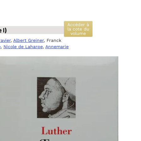
Accéder à
 I)
la cote du
volume
avier
,
Albert Greiner
, Franck
e
,
Nicole de Laharpe
,
Annemarie