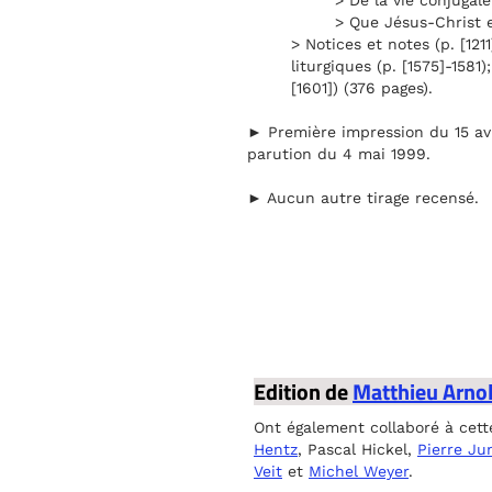
> De la vie conjugale 
> Que Jésus-Christ es
> Notices et notes (p. [121
liturgiques (p. [1575]-1581)
[1601]) (376 pages).
► Première impression du 15 avr
parution du 4 mai 1999.
► Aucun autre tirage recensé.
Edition de
Matthieu Arno
Ont également collaboré à cett
Hentz
, Pascal Hickel,
Pierre Ju
Veit
et
Michel Weyer
.