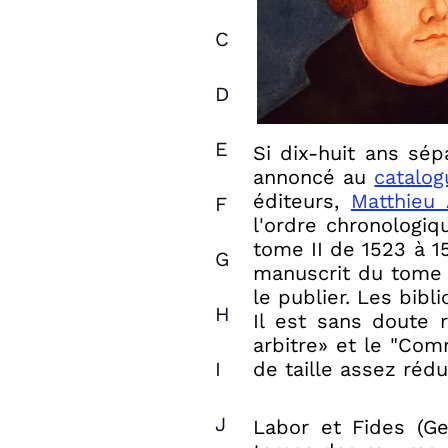
C
D
E
Si dix-huit ans sép
annoncé au
catalog
éditeurs,
Matthieu 
F
l'ordre chronologiq
tome II de 1523 à 15
G
manuscrit du tome I
le publier. Les bibl
H
Il est sans doute 
arbitre» et le "Com
I
de taille assez réd
J
Labor et Fides (Ge