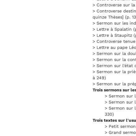
> Controverse sur la 
> Controverse destin
quinze Thèses] (p. 13
> Sermon sur les ind
> Lettre à Spalatin (
> Lettre à Staupitz (
> Controverse tenue 
> Lettre au pape Léo
> Sermon sur la doub
> Sermon sur la cont
> Sermon sur l'état 
> Sermon sur la priè
à 249)
> Sermon sur la prép
Trois sermons sur le
> Sermon sur l
> Sermon sur 
> Sermon sur l
330)
Trois textes sur l'us
> Petit sermon 
> Grand sermon