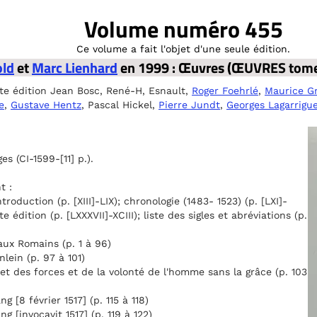
Volume numéro 455
Ce volume a fait l'objet d'une seule édition.
old
et
Marc Lienhard
en 1999 : Œuvres (ŒUVRES tome
te édition Jean Bosc, René-H, Esnault,
Roger Foehrlé
,
Maurice Gr
e
,
Gustave Hentz
, Pascal Hickel,
Pierre Jundt
,
Georges Lagarrigu
 (CI-1599-[11] p.).
t :
ntroduction (p. [XIII]-LIX); chronologie (1483- 1523) (p. [LXI]-
 édition (p. [LXXXVII]-XCIII); liste des sigles et abréviations (p.
 aux Romains (p. 1 à 96)
lein (p. 97 à 101)
et des forces et de la volonté de l'homme sans la grâce (p. 103
g [8 février 1517] (p. 115 à 118)
g [invocavit 1517] (p. 119 à 122)