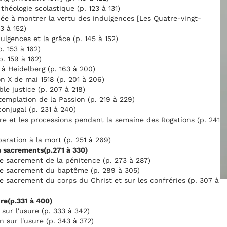
théologie scolastique (p. 123 à 131)
ée à montrer la vertu des indulgences [Les Quatre-vingt-
3 à 152)
ulgences et la grâce (p. 145 à 152)
p. 153 à 162)
p. 159 à 162)
à Heidelberg (p. 163 à 200)
n X de mai 1518 (p. 201 à 206)
le justice (p. 207 à 218)
emplation de la Passion (p. 219 à 229)
conjugal (p. 231 à 240)
re et les processions pendant la semaine des Rogations (p. 241
aration à la mort (p. 251 à 269)
s sacrements(p.271 à 330)
e sacrement de la pénitence (p. 273 à 287)
le sacrement du baptême (p. 289 à 305)
e sacrement du corps du Christ et sur les confréries (p. 307 à
ure(p.331 à 400)
sur l'usure (p. 333 à 342)
 sur l'usure (p. 343 à 372)