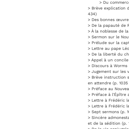
> Du commerce 
> Brève explication
434)
> Des bonnes œuvres
> De la papauté de 
> À la noblesse de l
> Sermon sur le Nouv
> Prélude sur la capt
> Lettre au pape Léo
> De la liberté du ch
> Appel à un concile
> Discours à Worms 
> Jugement sur les 
> Brève instruction 
en attendre (p. 1035
> Préface au Nouvea
> Préface à l'Épître
> Lettre à Frédéric l
> Lettre à Frédéric l
> Sept sermons (p. 1
> Sincère admonestat
et de la sédition (p. 