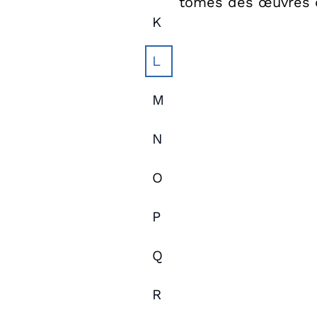
tomes des œuvres d
K
L
M
N
O
P
Q
R