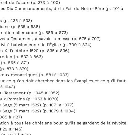
et de l'usure (p. 373 à 400)
 des Dix Commandements, de la Foi, du Notre-Père (p. 401 à
 (p. 435 à 533)
Rome (p. 535 à 588)
a nation allemande (p. 589 à 673)
eau Testament, à savoir la messe (p. 675 à 707)
ivité babylonienne de l'Église (p. 709 à 824)
n X d'octobre 1520 (p. 835 à 836)
rétien (p. 837 à 863)
 (p. 865 à 871)
(p. 873 à 879)
vœux monastiques (p. 881 à 1033)
sur ce qu'on doit chercher dans les Évangiles et ce qu'il faut
 à 1043)
u Testament (p. 1045 à 1052)
 aux Romains (p. 1053 à 1070)
e Sage (5 mars 1522) (p. 1071 à 1077)
e Sage (7 mars 1522) (p. 1079 à 1084)
085 à 1127)
ion à tous les chrétiens pour qu'ils se gardent de la révolte
1129 à 1145)