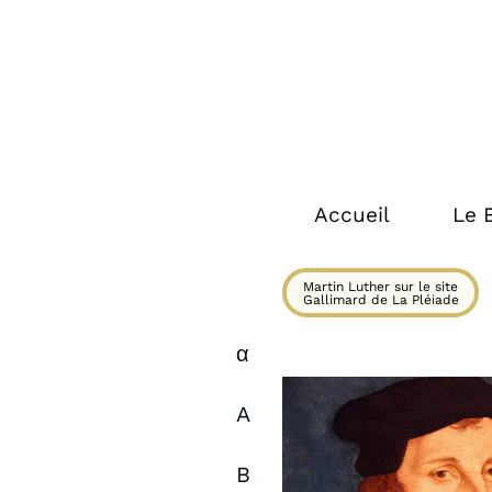
Accueil
Le 
Martin Luther sur le site
Gallimard de La Pléiade
α
A
B