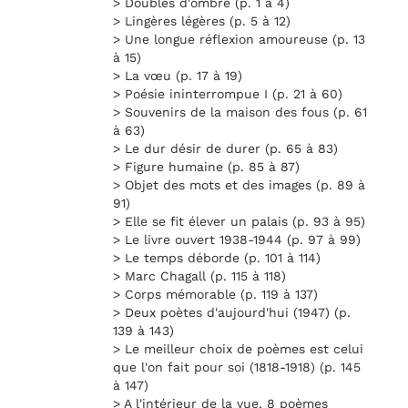
> Doubles d'ombre (p. 1 à 4)
> Lingères légères (p. 5 à 12)
> Une longue réflexion amoureuse (p. 13
à 15)
> La vœu (p. 17 à 19)
> Poésie ininterrompue I (p. 21 à 60)
> Souvenirs de la maison des fous (p. 61
à 63)
> Le dur désir de durer (p. 65 à 83)
> Figure humaine (p. 85 à 87)
> Objet des mots et des images (p. 89 à
91)
> Elle se fit élever un palais (p. 93 à 95)
> Le livre ouvert 1938-1944 (p. 97 à 99)
> Le temps déborde (p. 101 à 114)
> Marc Chagall (p. 115 à 118)
> Corps mémorable (p. 119 à 137)
> Deux poètes d'aujourd'hui (1947) (p.
139 à 143)
> Le meilleur choix de poèmes est celui
que l'on fait pour soi (1818-1918) (p. 145
à 147)
> A l'intérieur de la vue, 8 poèmes