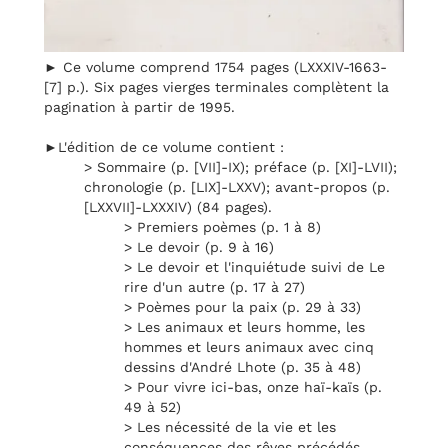
► Ce volume comprend 1754 pages (LXXXIV-1663-
[7] p.). Six pages vierges terminales complètent la
pagination à partir de 1995.
►L'édition de ce volume contient :
> Sommaire (p. [VII]-IX); préface (p. [XI]-LVII);
chronologie (p. [LIX]-LXXV); avant-propos (p.
[LXXVII]-LXXXIV) (84 pages).
> Premiers poèmes (p. 1 à 8)
> Le devoir (p. 9 à 16)
> Le devoir et l'inquiétude suivi de Le
rire d'un autre (p. 17 à 27)
> Poèmes pour la paix (p. 29 à 33)
> Les animaux et leurs homme, les
hommes et leurs animaux avec cinq
dessins d'André Lhote (p. 35 à 48)
> Pour vivre ici-bas, onze haï-kaïs (p.
49 à 52)
> Les nécessité de la vie et les
conséquences des rêves précédés