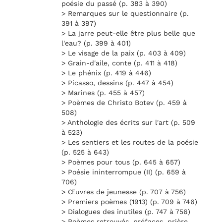
poésie du passé (p. 383 à 390)
> Remarques sur le questionnaire (p.
391 à 397)
> La jarre peut-elle être plus belle que
l'eau? (p. 399 à 401)
> Le visage de la paix (p. 403 à 409)
> Grain-d'aile, conte (p. 411 à 418)
> Le phénix (p. 419 à 446)
> Picasso, dessins (p. 447 à 454)
> Marines (p. 455 à 457)
> Poèmes de Christo Botev (p. 459 à
508)
> Anthologie des écrits sur l'art (p. 509
à 523)
> Les sentiers et les routes de la poésie
(p. 525 à 643)
> Poèmes pour tous (p. 645 à 657)
> Poésie ininterrompue (II) (p. 659 à
706)
> Œuvres de jeunesse (p. 707 à 756)
> Premiers poèmes (1913) (p. 709 à 746)
> Dialogues des inutiles (p. 747 à 756)
> Poèmes retrouvés, préfaces, prière