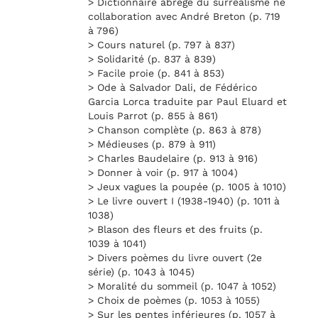
> Dictionnaire abrégé du surréalisme ne
collaboration avec André Breton (p. 719
à 796)
> Cours naturel (p. 797 à 837)
> Solidarité (p. 837 à 839)
> Facile proie (p. 841 à 853)
> Ode à Salvador Dali, de Fédérico
Garcia Lorca traduite par Paul Eluard et
Louis Parrot (p. 855 à 861)
> Chanson complète (p. 863 à 878)
> Médieuses (p. 879 à 911)
> Charles Baudelaire (p. 913 à 916)
> Donner à voir (p. 917 à 1004)
> Jeux vagues la poupée (p. 1005 à 1010)
> Le livre ouvert I (1938-1940) (p. 1011 à
1038)
> Blason des fleurs et des fruits (p.
1039 à 1041)
> Divers poèmes du livre ouvert (2e
série) (p. 1043 à 1045)
> Moralité du sommeil (p. 1047 à 1052)
> Choix de poèmes (p. 1053 à 1055)
> Sur les pentes inférieures (p. 1057 à