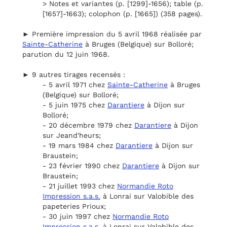
> Notes et variantes (p. [1299]-1656); table (p.
[1657]-1663); colophon (p. [1665]) (358 pages).
► Première impression du 5 avril 1968 réalisée par
Sainte-Catherine
à Bruges (Belgique) sur Bolloré;
parution du 12 juin 1968.
► 9 autres tirages recensés :
- 5 avril 1971 chez
Sainte-Catherine
à Bruges
(Belgique) sur Bolloré;
- 5 juin 1975 chez
Darantiere
à Dijon sur
Bolloré;
- 20 décembre 1979 chez
Darantiere
à Dijon
sur Jeand'heurs;
- 19 mars 1984 chez
Darantiere
à Dijon sur
Braustein;
- 23 février 1990 chez
Darantiere
à Dijon sur
Braustein;
- 21 juillet 1993 chez
Normandie Roto
Impression s.a.s.
à Lonrai sur Valobible des
papeteries Prioux;
- 30 juin 1997 chez
Normandie Roto
Impression s.a.s.
à Lonrai sur Valobible des