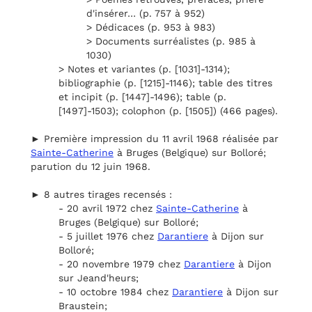
d'insérer… (p. 757 à 952)
> Dédicaces (p. 953 à 983)
> Documents surréalistes (p. 985 à
1030)
> Notes et variantes (p. [1031]-1314);
bibliographie (p. [1215]-1146); table des titres
et incipit (p. [1447]-1496); table (p.
[1497]-1503); colophon (p. [1505]) (466 pages).
► Première impression du 11 avril 1968 réalisée par
Sainte-Catherine
à Bruges (Belgique) sur Bolloré;
parution du 12 juin 1968.
► 8 autres tirages recensés :
- 20 avril 1972 chez
Sainte-Catherine
à
Bruges (Belgique) sur Bolloré;
- 5 juillet 1976 chez
Darantiere
à Dijon sur
Bolloré;
- 20 novembre 1979 chez
Darantiere
à Dijon
sur Jeand'heurs;
- 10 octobre 1984 chez
Darantiere
à Dijon sur
Braustein;