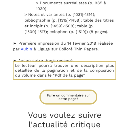
> Documents surréalistes (p. 985 à
1030)
> Notes et variantes (p. [1031]-1314);
bibliographie (p. [1315]-1458); table des titres
et incipit (p. [1459]-1508); table (p.
[1509]-1517); colophon (p. [1519]) (8 pages).
► Première impression du 14 février 2018 réalisée
par
Aubin
à Ligugé sur Bolloré Thin Papers.
► Aucun autre tirage recensé.
Le lecteur pourra trouver une description plus
détaillée de la pagination et de la composition
du volume dans le "Pdf de la page".
Faire un commentaire sur
cette page?
Vous voulez suivre
l'actualité critique