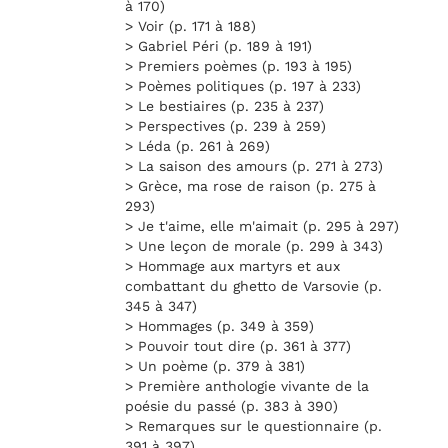
à 170)
> Voir (p. 171 à 188)
> Gabriel Péri (p. 189 à 191)
> Premiers poèmes (p. 193 à 195)
> Poèmes politiques (p. 197 à 233)
> Le bestiaires (p. 235 à 237)
> Perspectives (p. 239 à 259)
> Léda (p. 261 à 269)
> La saison des amours (p. 271 à 273)
> Grèce, ma rose de raison (p. 275 à
293)
> Je t'aime, elle m'aimait (p. 295 à 297)
> Une leçon de morale (p. 299 à 343)
> Hommage aux martyrs et aux
combattant du ghetto de Varsovie (p.
345 à 347)
> Hommages (p. 349 à 359)
> Pouvoir tout dire (p. 361 à 377)
> Un poème (p. 379 à 381)
> Première anthologie vivante de la
poésie du passé (p. 383 à 390)
> Remarques sur le questionnaire (p.
391 à 397)