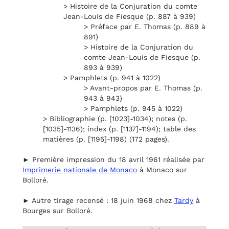
> Histoire de la Conjuration du comte
Jean-Louis de Fiesque (p. 887 à 939)
> Préface par E. Thomas (p. 889 à
891)
> Histoire de la Conjuration du
comte Jean-Louis de Fiesque (p.
893 à 939)
> Pamphlets (p. 941 à 1022)
> Avant-propos par E. Thomas (p.
943 à 943)
> Pamphlets (p. 945 à 1022)
> Bibliographie (p. [1023]-1034); notes (p.
[1035]-1136); index (p. [1137]-1194); table des
matières (p. [1195]-1198) (172 pages).
► Première impression du 18 avril 1961 réalisée par
Imprimerie nationale de Monaco
à Monaco sur
Bolloré.
► Autre tirage recensé : 18 juin 1968 chez
Tardy
à
Bourges sur Bolloré.