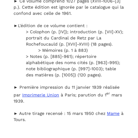
► Ce volume comprend 1027 pages (XVIII-1006-[3]
p.). Cette édition est ignorée par le catalogue qui la
confond avec celle de 1961.
►L'édition de ce volume contient :
> Colophon (p. [IV]); introduction (p. [VII]-XV);
portrait du Cardinal de Retz par La
Rochefoucauld (p. [XVII]-XVIII) (18 pages).
> Mémoires (p. 1 à 883)
> Notes (p. [885]-961); répertoire
alphabétique des noms cités (p. [963]-995);
note bibliographique (p. [997]-1003); table
des matières (p. [1005]) (120 pages).
► Première impression du 11 janvier 1939 réalisée
er
par
Imprimerie Union
à Paris; parution du 1
mars
1939.
► Autre tirage recensé : 15 mars 1950 chez
Mame
à
Tours.