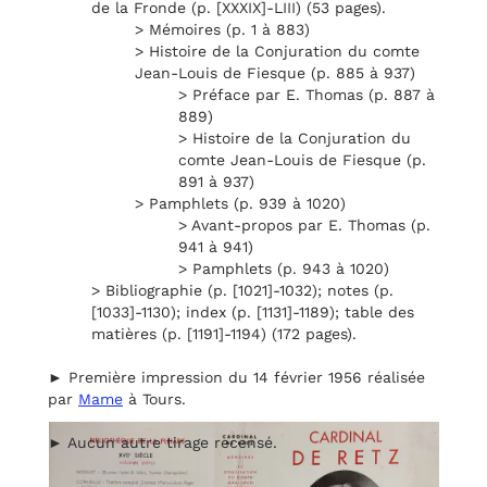
de la Fronde (p. [XXXIX]-LIII) (53 pages).
> Mémoires (p. 1 à 883)
> Histoire de la Conjuration du comte
Jean-Louis de Fiesque (p. 885 à 937)
> Préface par E. Thomas (p. 887 à
889)
> Histoire de la Conjuration du
comte Jean-Louis de Fiesque (p.
891 à 937)
> Pamphlets (p. 939 à 1020)
> Avant-propos par E. Thomas (p.
941 à 941)
> Pamphlets (p. 943 à 1020)
> Bibliographie (p. [1021]-1032); notes (p.
[1033]-1130); index (p. [1131]-1189); table des
matières (p. [1191]-1194) (172 pages).
► Première impression du 14 février 1956 réalisée
par
Mame
à Tours.
► Aucun autre tirage recensé.