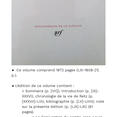
► Ce volume comprend 1872 pages (LXI-1808-[1]
p.).
►L'édition de ce volume contient :
> Sommaire (p. [VII]); introduction (p. [IX]-
XXXVI); chronologie de la vie de Retz (p.
[XXXVII]-LIII); bibliographie (p. [LV]-LVIII); note
sur la présente édition (p. [LIX]-LXI) (61
pages).