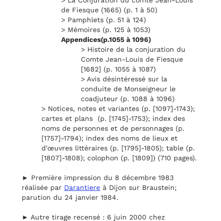
> La Conjuration du comte Jean-Louis
de Fiesque (1665) (p. 1 à 50)
> Pamphlets (p. 51 à 124)
> Mémoires (p. 125 à 1053)
Appendices(p.1055 à 1096)
> Histoire de la conjuration du
Comte Jean-Louis de Fiesque
[1682] (p. 1055 à 1087)
> Avis désintéressé sur la
conduite de Monseigneur le
coadjuteur (p. 1088 à 1096)
> Notices, notes et variantes (p. [1097]-1743);
cartes et plans (p. [1745]-1753); index des
noms de personnes et de personnages (p.
[1757]-1794); index des noms de lieux et
d'œuvres littéraires (p. [1795]-1805); table (p.
[1807]-1808); colophon (p. [1809]) (710 pages).
► Première impression du 8 décembre 1983
réalisée par
Darantiere
à Dijon sur Braustein;
parution du 24 janvier 1984.
► Autre tirage recensé : 6 juin 2000 chez