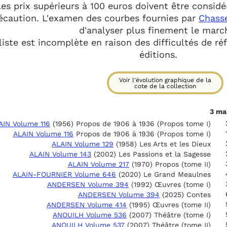
es prix supérieurs à 100 euros doivent être consid
écaution. L'examen des courbes fournies par
Chasse
d'analyser plus finement le marc
liste est incomplète en raison des difficultés de 
éditions.
Voir l'évolution graphique de la
cote de la collection
3 ma
AIN Volume 116
(1956) Propos de 1906 à 1936 (Propos tome I)
ALAIN Volume 116
Propos de 1906 à 1936 (Propos tome I)
ALAIN Volume 129
(1958) Les Arts et les Dieux
ALAIN Volume 143
(2002) Les Passions et la Sagesse
ALAIN Volume 217
(1970) Propos (tome II)
ALAIN-FOURNIER Volume 646
(2020) Le Grand Meaulnes
ANDERSEN Volume 394
(1992) Œuvres (tome I)
ANDERSEN Volume 394
(2025) Contes
ANDERSEN Volume 414
(1995) Œuvres (tome II)
ANOUILH Volume 536
(2007) Théâtre (tome I)
ANOUILH Volume 537
(2007) Théâtre (tome II)