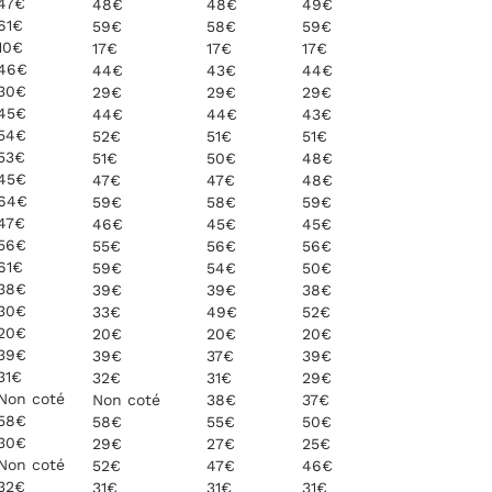
47€
48€
48€
49€
61€
59€
58€
59€
10€
17€
17€
17€
46€
44€
43€
44€
30€
29€
29€
29€
45€
44€
44€
43€
54€
52€
51€
51€
53€
51€
50€
48€
45€
47€
47€
48€
64€
59€
58€
59€
47€
46€
45€
45€
56€
55€
56€
56€
61€
59€
54€
50€
38€
39€
39€
38€
30€
33€
49€
52€
20€
20€
20€
20€
39€
39€
37€
39€
31€
32€
31€
29€
Non coté
Non coté
38€
37€
58€
58€
55€
50€
30€
29€
27€
25€
Non coté
52€
47€
46€
32€
31€
31€
31€