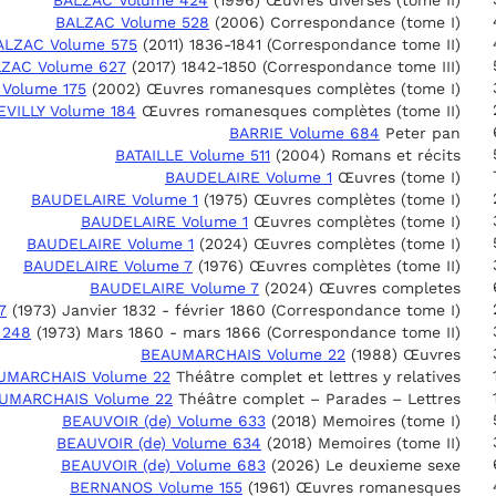
BALZAC Volume 424
(1996) Œuvres diverses (tome II)
BALZAC Volume 528
(2006) Correspondance (tome I)
ALZAC Volume 575
(2011) 1836-1841 (Correspondance tome II)
ZAC Volume 627
(2017) 1842-1850 (Correspondance tome III)
 Volume 175
(2002) Œuvres romanesques complètes (tome I)
VILLY Volume 184
Œuvres romanesques complètes (tome II)
BARRIE Volume 684
Peter pan
BATAILLE Volume 511
(2004) Romans et récits
BAUDELAIRE Volume 1
Œuvres (tome I)
BAUDELAIRE Volume 1
(1975) Œuvres complètes (tome I)
BAUDELAIRE Volume 1
Œuvres complètes (tome I)
BAUDELAIRE Volume 1
(2024) Œuvres complètes (tome I)
BAUDELAIRE Volume 7
(1976) Œuvres complètes (tome II)
BAUDELAIRE Volume 7
(2024) Œuvres completes
7
(1973) Janvier 1832 - février 1860 (Correspondance tome I)
 248
(1973) Mars 1860 - mars 1866 (Correspondance tome II)
BEAUMARCHAIS Volume 22
(1988) Œuvres
UMARCHAIS Volume 22
Théâtre complet et lettres y relatives
UMARCHAIS Volume 22
Théâtre complet – Parades – Lettres
BEAUVOIR (de) Volume 633
(2018) Memoires (tome I)
BEAUVOIR (de) Volume 634
(2018) Memoires (tome II)
BEAUVOIR (de) Volume 683
(2026) Le deuxieme sexe
BERNANOS Volume 155
(1961) Œuvres romanesques