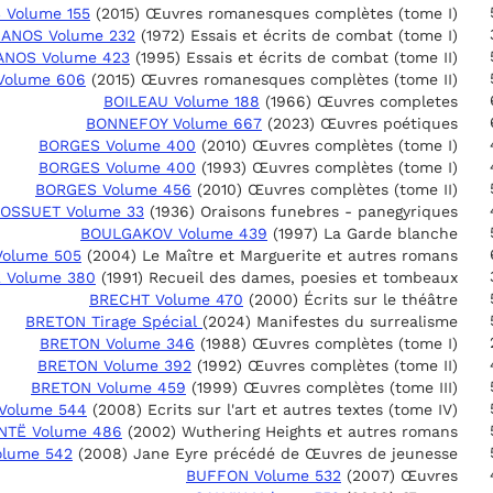
Volume 155
(2015) Œuvres romanesques complètes (tome I)
ANOS Volume 232
(1972) Essais et écrits de combat (tome I)
ANOS Volume 423
(1995) Essais et écrits de combat (tome II)
Volume 606
(2015) Œuvres romanesques complètes (tome II)
BOILEAU Volume 188
(1966) Œuvres completes
BONNEFOY Volume 667
(2023) Œuvres poétiques
BORGES Volume 400
(2010) Œuvres complètes (tome I)
BORGES Volume 400
(1993) Œuvres complètes (tome I)
BORGES Volume 456
(2010) Œuvres complètes (tome II)
OSSUET Volume 33
(1936) Oraisons funebres - panegyriques
BOULGAKOV Volume 439
(1997) La Garde blanche
olume 505
(2004) Le Maître et Marguerite et autres romans
 Volume 380
(1991) Recueil des dames, poesies et tombeaux
BRECHT Volume 470
(2000) Écrits sur le théâtre
BRETON Tirage Spécial
(2024) Manifestes du surrealisme
BRETON Volume 346
(1988) Œuvres complètes (tome I)
BRETON Volume 392
(1992) Œuvres complètes (tome II)
BRETON Volume 459
(1999) Œuvres complètes (tome III)
Volume 544
(2008) Ecrits sur l'art et autres textes (tome IV)
NTË Volume 486
(2002) Wuthering Heights et autres romans
olume 542
(2008) Jane Eyre précédé de Œuvres de jeunesse
BUFFON Volume 532
(2007) Œuvres