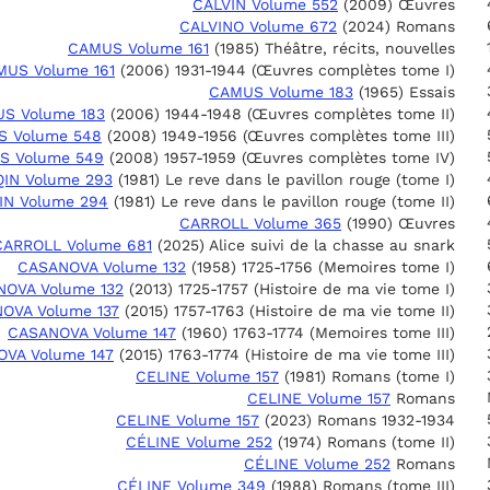
CALVIN Volume 552
(2009) Œuvres
CALVINO Volume 672
(2024) Romans
CAMUS Volume 161
(1985) Théâtre, récits, nouvelles
MUS Volume 161
(2006) 1931-1944 (Œuvres complètes tome I)
CAMUS Volume 183
(1965) Essais
S Volume 183
(2006) 1944-1948 (Œuvres complètes tome II)
 Volume 548
(2008) 1949-1956 (Œuvres complètes tome III)
S Volume 549
(2008) 1957-1959 (Œuvres complètes tome IV)
IN Volume 293
(1981) Le reve dans le pavillon rouge (tome I)
IN Volume 294
(1981) Le reve dans le pavillon rouge (tome II)
CARROLL Volume 365
(1990) Œuvres
CARROLL Volume 681
(2025) Alice suivi de la chasse au snark
CASANOVA Volume 132
(1958) 1725-1756 (Memoires tome I)
OVA Volume 132
(2013) 1725-1757 (Histoire de ma vie tome I)
OVA Volume 137
(2015) 1757-1763 (Histoire de ma vie tome II)
CASANOVA Volume 147
(1960) 1763-1774 (Memoires tome III)
VA Volume 147
(2015) 1763-1774 (Histoire de ma vie tome III)
CELINE Volume 157
(1981) Romans (tome I)
CELINE Volume 157
Romans
CELINE Volume 157
(2023) Romans 1932-1934
CÉLINE Volume 252
(1974) Romans (tome II)
CÉLINE Volume 252
Romans
CÉLINE Volume 349
(1988) Romans (tome III)