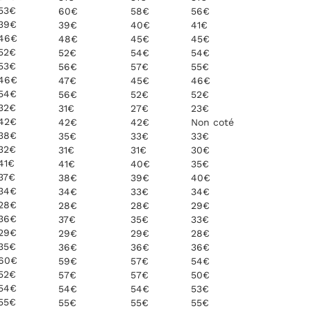
53€
60€
58€
56€
39€
39€
40€
41€
46€
48€
45€
45€
52€
52€
54€
54€
53€
56€
57€
55€
46€
47€
45€
46€
54€
56€
52€
52€
32€
31€
27€
23€
42€
42€
42€
Non coté
38€
35€
33€
33€
32€
31€
31€
30€
41€
41€
40€
35€
37€
38€
39€
40€
34€
34€
33€
34€
28€
28€
28€
29€
36€
37€
35€
33€
29€
29€
29€
28€
35€
36€
36€
36€
60€
59€
57€
54€
52€
57€
57€
50€
54€
54€
54€
53€
55€
55€
55€
55€