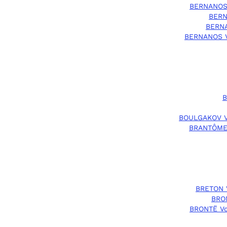
BERNANOS 
BERN
BERN
BERNANOS 
B
BOULGAKOV V
BRANTÔME
BRETON 
BRO
BRONTË V