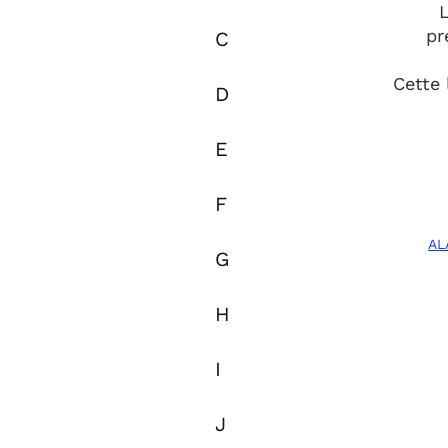
L
pr
C
Cette 
D
E
F
AL
G
H
I
J