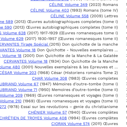
CÉLINE Volume 349
(2023) Romans
CÉLINE Volume 403
(1993) Romans (tome IV)
CÉLINE Volume 558
(2009) Lettres
me 589
(2013) Œuvres autobiographiques completes (tome I)
e 590
(2013) Œuvres autobiographiques completes (tome II)
 Volume 628
(2017) 1917-1929 (Œuvres romanesques tome I)
Volume 629
(2017) 1930-1957 (Œuvres romanesques tome II)
ERVANTES Tirage Spécial
(2015) Don quichotte de la manche
VANTES Volume 18
Don Quichotte - Nouvelles exemplaires ...
 Volume 18
(2001) Don Quichotte de la Manche & La Galatée
CERVANTES Volume 18
(1934) Don Quichotte de la Manche
olume 480
(2001) Nouvelles exemplaires & les Epreuves et ...
CÉSAR Volume 203
(1968) César (Historiens romains Tome 2)
CHAR Volume 308
(1983) Œuvres completes
UBRIAND Volume 67
(1947) Mémoires d'outre-tombe (tome I)
UBRIAND Volume 71
(1950) Memoires d’outre-tombe (tome II)
Volume 209
(1969) Œuvres romanesques et voyages (tome I)
Volume 210
(1969) Œuvres romanesques et voyages (tome II)
272
(1978) Essai sur les revolutions – genie du christianisme
CHÉNIER Volume 57
(1940) Œuvres complètes
CHRÉTIEN DE TROYES Volume 408
(1994) Œuvres complètes
CIORAN Volume 574
(2011) Œuvres