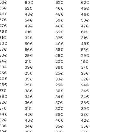
63€
60€
62€
62€
55€
52€
46€
45€
49€
48€
48€
46€
57€
54€
50€
50€
47€
49€
48€
47€
66€
61€
62€
61€
31€
32€
32€
31€
50€
50€
49€
49€
57€
56€
56€
55€
30€
29€
29€
29€
24€
21€
20€
18€
38€
39€
38€
37€
25€
25€
25€
25€
40€
35€
33€
32€
26€
25€
25€
24€
37€
38€
36€
34€
36€
34€
34€
34€
32€
36€
37€
38€
37€
31€
30€
30€
44€
42€
36€
33€
32€
40€
40€
42€
33€
34€
35€
35€
39€