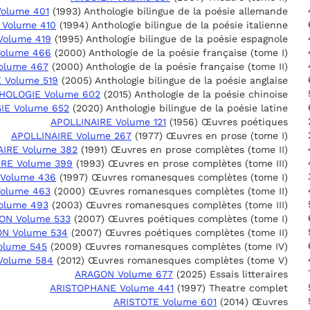
olume 401
(1993) Anthologie bilingue de la poésie allemande
Volume 410
(1994) Anthologie bilingue de la poésie italienne
Volume 419
(1995) Anthologie bilingue de la poésie espagnole
olume 466
(2000) Anthologie de la poésie française (tome I)
olume 467
(2000) Anthologie de la poésie française (tome II)
 Volume 519
(2005) Anthologie bilingue de la poésie anglaise
HOLOGIE Volume 602
(2015) Anthologie de la poésie chinoise
IE Volume 652
(2020) Anthologie bilingue de la poésie latine
APOLLINAIRE Volume 121
(1956) Œuvres poétiques
APOLLINAIRE Volume 267
(1977) Œuvres en prose (tome I)
AIRE Volume 382
(1991) Œuvres en prose complètes (tome II)
IRE Volume 399
(1993) Œuvres en prose complètes (tome III)
Volume 436
(1997) Œuvres romanesques complètes (tome I)
olume 463
(2000) Œuvres romanesques complètes (tome II)
olume 493
(2003) Œuvres romanesques complètes (tome III)
ON Volume 533
(2007) Œuvres poétiques complètes (tome I)
N Volume 534
(2007) Œuvres poétiques complètes (tome II)
olume 545
(2009) Œuvres romanesques complètes (tome IV)
Volume 584
(2012) Œuvres romanesques complètes (tome V)
ARAGON Volume 677
(2025) Essais litteraires
ARISTOPHANE Volume 441
(1997) Theatre complet
ARISTOTE Volume 601
(2014) Œuvres