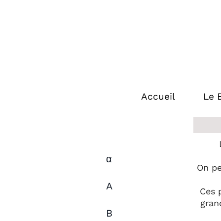
Accueil
Le 
α
On pe
A
Ces p
gran
B