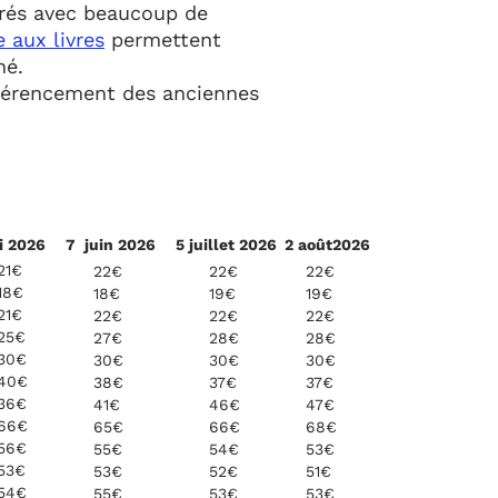
érés avec beaucoup de
 aux livres
permettent
hé.
référencement des anciennes
i 2026
7 juin 2026
5 juillet 2026
2 août2026
21€
22€
22€
22€
18€
18€
19€
19€
21€
22€
22€
22€
25€
27€
28€
28€
30€
30€
30€
30€
40€
38€
37€
37€
36€
41€
46€
47€
66€
65€
66€
68€
56€
55€
54€
53€
53€
53€
52€
51€
54€
55€
53€
53€