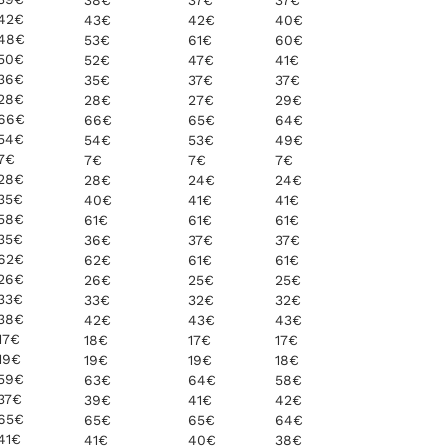
38€
37€
37€
42€
43€
42€
40€
48€
53€
61€
60€
50€
52€
47€
41€
36€
35€
37€
37€
28€
28€
27€
29€
66€
66€
65€
64€
54€
54€
53€
49€
7€
7€
7€
7€
28€
28€
24€
24€
35€
40€
41€
41€
58€
61€
61€
61€
35€
36€
37€
37€
62€
62€
61€
61€
26€
26€
25€
25€
33€
33€
32€
32€
38€
42€
43€
43€
17€
18€
17€
17€
19€
19€
19€
18€
59€
63€
64€
58€
37€
39€
41€
42€
65€
65€
65€
64€
41€
41€
40€
38€