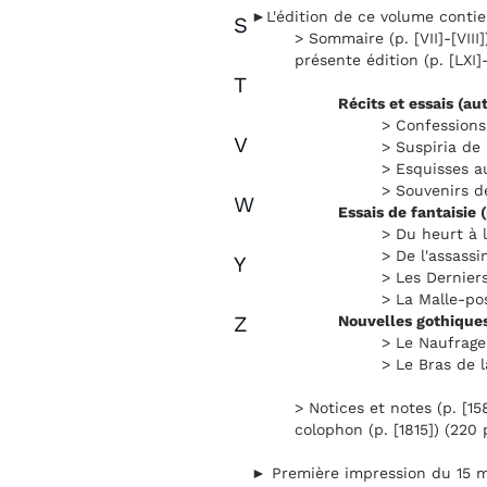
►L'édition de ce volume contie
S
> Sommaire (p. [VII]-[VIII])
présente édition (p. [LXI]-
T
Récits et essais (au
> Confessions
V
> Suspiria de 
> Esquisses a
> Souvenirs de
W
Essais de fantaisie 
> Du heurt à 
> De l'assass
Y
> Les Dernier
> La Malle-pos
Z
Nouvelles gothiques
> Le Naufrage 
> Le Bras de l
> Notices et notes (p. [15
colophon (p. [1815]) (220 
► Première impression du 15 m