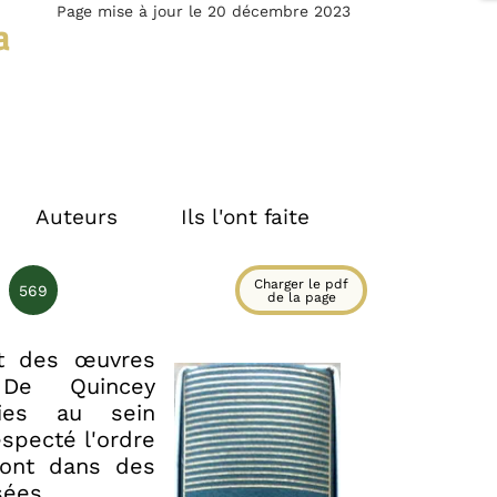
Page mise à jour le 20 décembre 2023
a
Auteurs
Ils l'ont faite
Charger le pdf
569
de la page
rt des œuvres
De Quincey
ties au sein
specté l'ordre
sont dans des
sées.