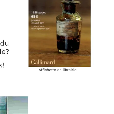
 du
de?
k!
Affichette de librairie