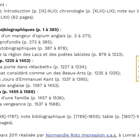
nt :
; introduction (p. [IX]-XLII); chronologie (p. [XLIII]-LIX); note sur l
LXII) (62 pages).
to)biographiques (p. 1 à 385)
:
 d'un mangeur d'opium anglais (p. 3 à 271);
profundis (p. 273 à 385);
utobiographiques (p. 387 à 878);
 la région des Lacs et des poètes lakistes (p. 879 à 1223).
(p. 1225 à 1453)
:
la porte dans «Macbeth» (p. 1227 à 1234);
inat considéré comme un des Beaux-Arts (p. 1235 à 1335);
s Jours d'Emmanuel Kant (p. 1337 à 1395);
te anglaise (p. 1397 à 1453).
 (p. 1455 à 1588)
:
d'une famille (p. 1457 à 1536);
a vengeance (p. 1537 à 1588).
89]-1787); note bibliographique (p. [1789]-1805); table (p. [1807]-1
pages).
ars 2011 réalisée par
Normandie Roto Impression s.a.s.
à Lonrai 