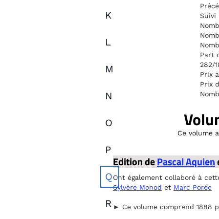
Préc
K
Suivi
Nombr
Nombr
L
Nombr
Part 
282/
M
Prix 
Prix 
Nombr
N
Volu
O
Ce volume a 
P
Edition de
Pascal Aquien
Q
Ont également collaboré à cett
Sylvère Monod
et
Marc Porée
R
► Ce volume comprend 1888 page