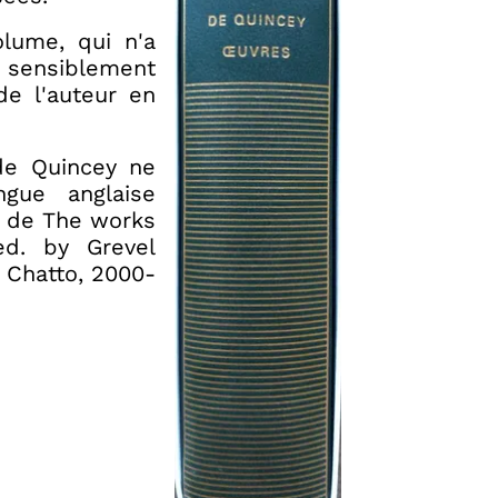
lume, qui n'a
sensiblement
de l'auteur en
e Quincey ne
ngue anglaise
s de The works
d. by Grevel
 Chatto, 2000-