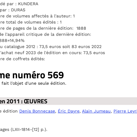
édé par : KUNDERA
 par : DURAS
e de volumes affectés à l'auteur: 1
e total de volumes édités : 1
e de pages de la dernière édition: 1888
de l'appareil critique de la dernière édition:
1888=14,94%
au catalogue 2012 : 73,5 euros soit 83 euros 2022
d'achat neuf 2023 de l'édition en cours: 73,5 euros
e de coffrets édités:
me numéro 569
fait l'objet d'une seule édition.
en 2011 : ŒUVRES
e édition
Denis Bonnecase
,
Éric Dayre
,
Alain Jumeau
,
Pierre Leyr
s (LXII-1814-[12] p.).