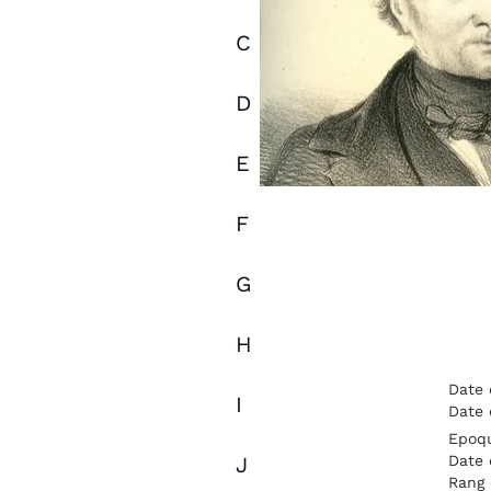
C
D
E
F
G
H
Date 
I
Date 
Epoqu
Date 
J
Rang 