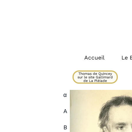
Accueil
Le 
Thomas de Quincey
sur le site Gallimard
de La Pléiade
α
A
B