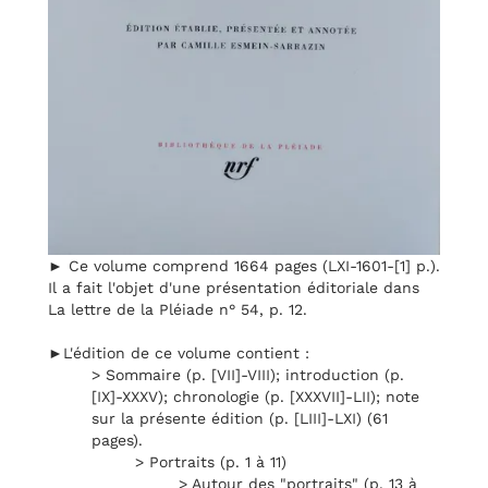
► Ce volume comprend 1664 pages (LXI-1601-[1] p.).
Il a fait l'objet d'une présentation éditoriale dans
La lettre de la Pléiade n° 54, p. 12.
►L'édition de ce volume contient :
> Sommaire (p. [VII]-VIII); introduction (p.
[IX]-XXXV); chronologie (p. [XXXVII]-LII); note
sur la présente édition (p. [LIII]-LXI) (61
pages).
> Portraits (p. 1 à 11)
> Autour des "portraits" (p. 13 à