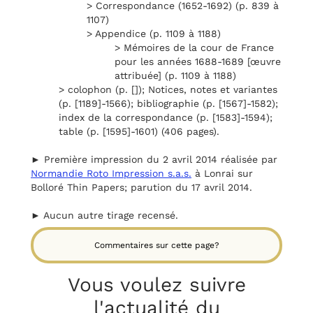
> Correspondance (1652-1692) (p. 839 à
1107)
> Appendice (p. 1109 à 1188)
> Mémoires de la cour de France
pour les années 1688-1689 [œuvre
attribuée] (p. 1109 à 1188)
> colophon (p. []); Notices, notes et variantes
(p. [1189]-1566); bibliographie (p. [1567]-1582);
index de la correspondance (p. [1583]-1594);
table (p. [1595]-1601) (406 pages).
► Première impression du 2 avril 2014 réalisée par
Normandie Roto Impression s.a.s.
à Lonrai sur
Bolloré Thin Papers; parution du 17 avril 2014.
► Aucun autre tirage recensé.
Commentaires sur cette page?
Vous voulez suivre
l'actualité du