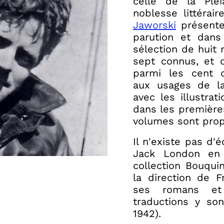
celle de la Pléi
noblesse littérai
Jaworski
présente
parution et dans
sélection de huit 
sept connus, et 
parmi les cent q
aux usages de la 
avec les illustrat
dans les première
volumes sont prop
Il n'existe pas d
Jack London en 
collection Bouqui
la direction de F
ses romans et 
traductions y son
1942).