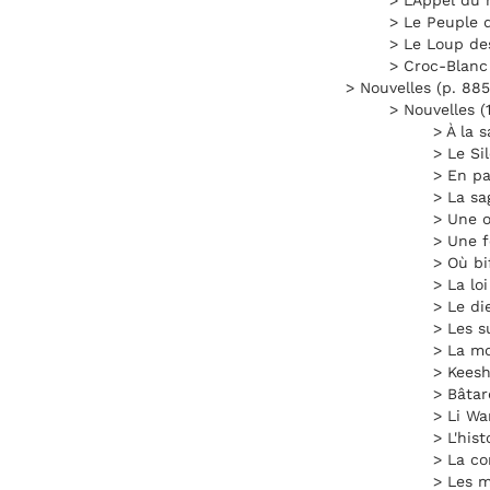
> L'Appel du 
> Le Peuple d
> Le Loup de
> Croc-Blanc
> Nouvelles (p. 885
> Nouvelles (
> À la 
> Le Si
> En pa
> La sa
> Une o
> Une 
> Où bi
> La lo
> Le di
> Les s
> La mo
> Keesh
> Bâtar
> Li Wa
> L'hist
> La co
> Les m