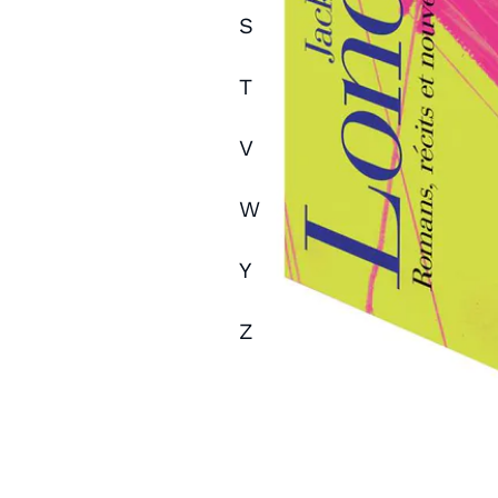
S
T
V
W
Y
Z