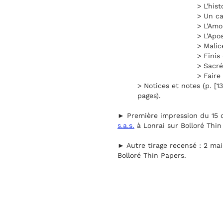
> L'hist
> Un ca
> L'Amo
> L'Apo
> Malic
> Finis 
> Sacré
> Faire
> Notices et notes (p. [13
pages).
► Première impression du 15 
s.a.s.
à Lonrai sur Bolloré Thin
► Autre tirage recensé : 2 ma
Bolloré Thin Papers.