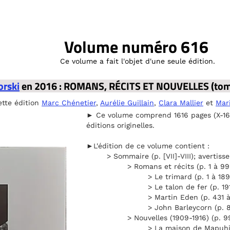
Volume numéro 616
Ce volume a fait l'objet d'une seule édition.
orski
en 2016 : ROMANS, RÉCITS ET NOUVELLES (tome
ette édition
Marc Chénetier
,
Aurélie Guillain
,
Clara Mallier
et
Mar
► Ce volume comprend 1616 pages (X-1603
éditions originelles.
►L'édition de ce volume contient :
> Sommaire (p. [VII]-VIII); avertisse
> Romans et récits (p. 1 à 99
> Le trimard (p. 1 à 189
> Le talon de fer (p. 19
> Martin Eden (p. 431 
> John Barleycorn (p. 
> Nouvelles (1909-1916) (p. 9
> La maison de Mapuhi 