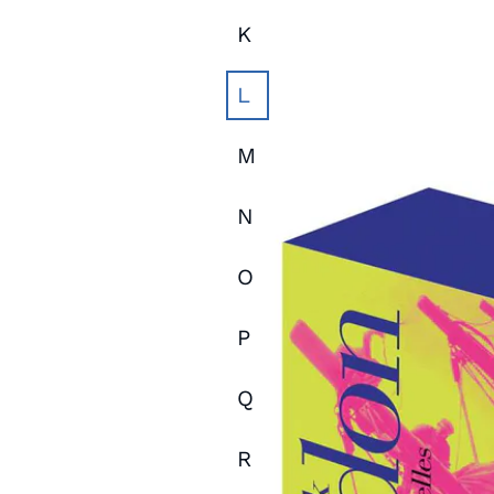
K
L
M
N
O
P
Q
R