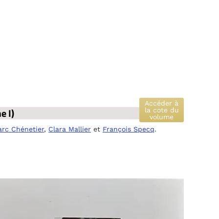
Accéder à
e I)
la cote du
volume
rc Chénetier
,
Clara Mallier
et
François Specq
.