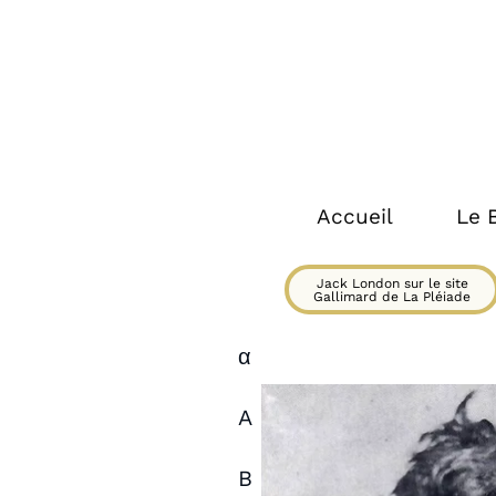
Accueil
Le 
Jack London sur le site
Gallimard de La Pléiade
α
A
B