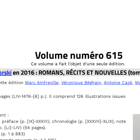
Volume numéro 615
Ce volume a fait l'objet d'une seule édition.
orski
en 2016 : ROMANS, RÉCITS ET NOUVELLES (tom
ette édition
Marc Amfreville
,
Véronique Béghain
,
Antoine Cazé
,
Ma
s (LIV-1476-[6] p.). Il comprend 126 illustrations issues
nt :
; préface (p. [IX]-XXXVI); chronologie (p. [XXXVII]-XLIX); note
. [LI]-LIV) (54 pages).
(p. 1 à 883)