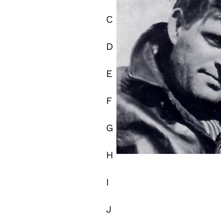
C
D
E
F
G
H
I
J