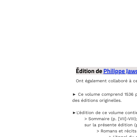
Édition de
Philippe Jaw
Ont également collaboré à c
► Ce volume comprend 1536 page
des éditions originelles.
►L'édition de ce volume contie
> Sommaire (p. [VII]-VIII)
sur la présente édition (p
> Romans et récits 