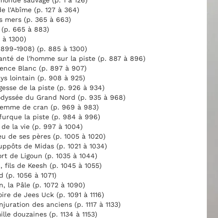
monde sauvage (p. 1 à 126)
e l'Abîme (p. 127 à 364)
s mers (p. 365 à 663)
 (p. 665 à 883)
 à 1300)
1899-1908) (p. 885 à 1300)
santé de l'homme sur la piste (p. 887 à 896)
lence Blanc (p. 897 à 907)
ys lointain (p. 908 à 925)
gesse de la piste (p. 926 à 934)
dyssée du Grand Nord (p. 935 à 968)
femme de cran (p. 969 à 983)
furque la piste (p. 984 à 996)
i de la vie (p. 997 à 1004)
eu de ses pères (p. 1005 à 1020)
uppôts de Midas (p. 1021 à 1034)
rt de Ligoun (p. 1035 à 1044)
, fils de Keesh (p. 1045 à 1055)
d (p. 1056 à 1071)
n, la Pâle (p. 1072 à 1090)
oire de Jees Uck (p. 1091 à 1116)
njuration des anciens (p. 1117 à 1133)
ille douzaines (p. 1134 à 1153)