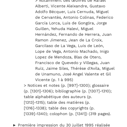
> Notamment des œuvres de Rafael
Alberti, Vicente Aleixandre, Gustavo
Adolfo Bécquer, Luis Cernuda, Miguel
de Cervantès, Antonio Colinas, Federico
García Lorca, Luis de Gongóra, Jorge
Guillen, Yehuda Halevi, Miguel
Hernández, Fernando de Herrera, Juan
Ramon Jimenez, Jean de La Croix,
Garcilaso de La Vega, Luis de León,
Lope de Vega, Antonio Machado, Inigo
Lopez de Mendoza, Blas de Otero,
Francisco de Quevedo y Villegas, Juan
Ruiz, Jaime Siles, Thérèse d'Avila, Miguel
de Unamuno, José Angel Valente et Gil
Vicente (p. 1 à 995)
> Notices et notes (p. [997]-1300); glossaire
(p. [1301]-1306); bibliographie (p. [1307]-1310);
table alphabétique des auteurs (p.
[1313]-1315); table des matières (p.
[1316]-1338); table des copyrights (p.
[1339]-1340); colophon (p. [1341]) (319 pages).
► Première impression du 30 juillet 1995 réalisée