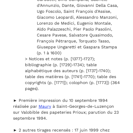
d'Annunzio, Dante, Giovanni Della Casa,
Ugo Foscolo, Saint François d'Assise,
Giacomo Leopardi, Alessandro Manzoni,
Lorenzo de Medici, Eugenio Montale,
Aldo Palazzeschi, Pier Paolo Pasolini,
Cesare Pavese, Salvatore Quasimodo,
François Pétrarque, Torquato Tasso,
Giuseppe Ungaretti et Gaspara Stampa
(p. 1 à 1600)
> Notices et notes (p. [1377]-1727);
bibliographie (p. [1729]-1734); table
alphabétique des auteurs (p. [1737]-1740);
table des matières (p. [1741]-1770); table des
copyrights (p. [1771]); colophon (p. [1773]) (364
pages).
► Première impression du 10 septembre 1994
réalisée par
Maury
à Saint-Georges-de-Luzençon
sur Valobible des papeteries Prioux; parution du 23
septembre 1994.
► 2 autres tirages recensés : 17 juin 1999 chez