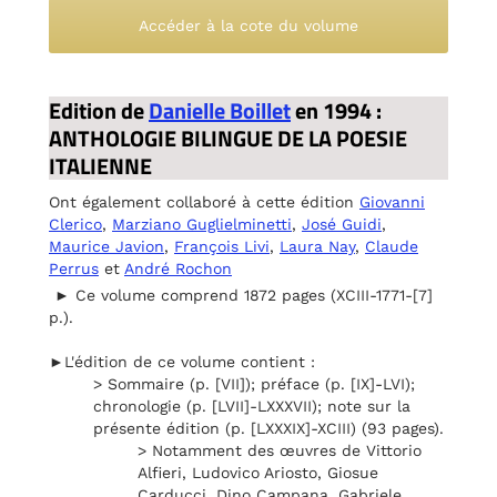
Accéder à la cote du volume
Edition de
Danielle Boillet
en 1994 :
ANTHOLOGIE BILINGUE DE LA POESIE
ITALIENNE
Ont également collaboré à cette édition
Giovanni
Clerico
,
Marziano Guglielminetti
,
José Guidi
,
Maurice Javion
,
François Livi
,
Laura Nay
,
Claude
Perrus
et
André Rochon
► Ce volume comprend 1872 pages (XCIII-1771-[7]
p.).
►L'édition de ce volume contient :
> Sommaire (p. [VII]); préface (p. [IX]-LVI);
chronologie (p. [LVII]-LXXXVII); note sur la
présente édition (p. [LXXXIX]-XCIII) (93 pages).
> Notamment des œuvres de Vittorio
Alfieri, Ludovico Ariosto, Giosue
Carducci, Dino Campana, Gabriele