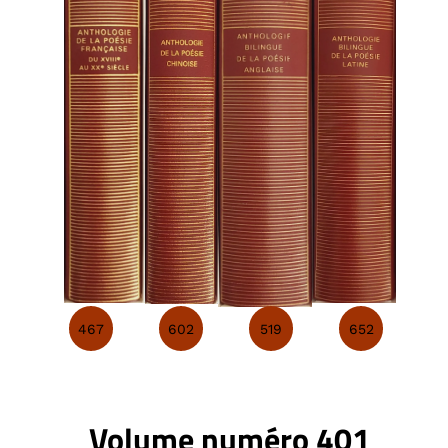
467
602
519
652
Volume numéro 401