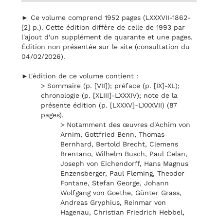
► Ce volume comprend 1952 pages (LXXXVII-1862-
[2] p.). Cette édition diffère de celle de 1993 par
l'ajout d'un supplément de quarante et une pages.
Édition non présentée sur le site (consultation du
04/02/2026).
►L'édition de ce volume contient :
> Sommaire (p. [VII]); préface (p. [IX]-XL);
chronologie (p. [XLIII]-LXXXIV); note de la
présente édition (p. [LXXXV]-LXXXVII) (87
pages).
> Notamment des œuvres d'Achim von
Arnim, Gottfried Benn, Thomas
Bernhard, Bertold Brecht, Clemens
Brentano, Wilhelm Busch, Paul Celan,
Joseph von Eichendorff, Hans Magnus
Enzensberger, Paul Fleming, Theodor
Fontane, Stefan George, Johann
Wolfgang von Goethe, Günter Grass,
Andreas Gryphius, Reinmar von
Hagenau, Christian Friedrich Hebbel,