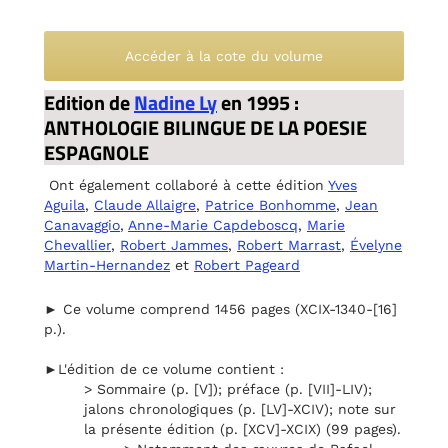
Accéder à la cote du volume
Edition de
Nadine Ly
en 1995 :
ANTHOLOGIE BILINGUE DE LA POESIE
ESPAGNOLE
Ont également collaboré à cette édition
Yves
Aguila
,
Claude Allaigre
,
Patrice Bonhomme
,
Jean
Canavaggio
,
Anne-Marie Capdeboscq
,
Marie
Chevallier
,
Robert Jammes
,
Robert Marrast
,
Évelyne
Martin-Hernandez
et
Robert Pageard
► Ce volume comprend 1456 pages (XCIX-1340-[16]
p.).
►L'édition de ce volume contient :
> Sommaire (p. [V]); préface (p. [VII]-LIV);
jalons chronologiques (p. [LV]-XCIV); note sur
la présente édition (p. [XCV]-XCIX) (99 pages).