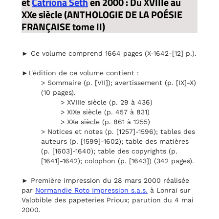
et
Catriona Seth
en 2000 : Du XVIIIe au
XXe siècle (ANTHOLOGIE DE LA POÉSIE
FRANÇAISE tome II)
► Ce volume comprend 1664 pages (X-1642-[12] p.).
►L'édition de ce volume contient :
> Sommaire (p. [VII]); avertissement (p. [IX]-X)
(10 pages).
> XVIIIe siècle (p. 29 à 436)
> XIXe siècle (p. 457 à 831)
> XXe siècle (p. 861 à 1255)
> Notices et notes (p. [1257]-1596); tables des
auteurs (p. [1599]-1602); table des matières
(p. [1603]-1640); table des copyrights (p.
[1641]-1642); colophon (p. [1643]) (342 pages).
► Première impression du 28 mars 2000 réalisée
par
Normandie Roto Impression s.a.s.
à Lonrai sur
Valobible des papeteries Prioux; parution du 4 mai
2000.