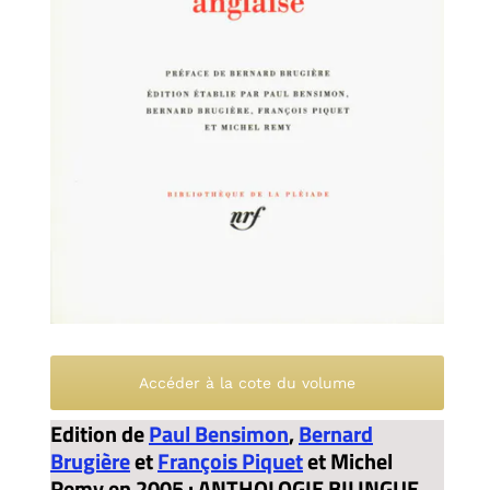
Accéder à la cote du volume
Edition de
Paul Bensimon
,
Bernard
Brugière
et
François Piquet
et Michel
Remy en 2005 : ANTHOLOGIE BILINGUE