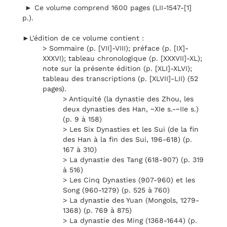
► Ce volume comprend 1600 pages (LII-1547-[1]
p.).
►L'édition de ce volume contient :
> Sommaire (p. [VII]-VIII); préface (p. [IX]-
XXXVI); tableau chronologique (p. [XXXVII]-XL);
note sur la présente édition (p. [XLI]-XLVI);
tableau des transcriptions (p. [XLVII]-LII) (52
pages).
> Antiquité (la dynastie des Zhou, les
deux dynasties des Han, ~XIe s.-~IIe s.)
(p. 9 à 158)
> Les Six Dynasties et les Sui (de la fin
des Han à la fin des Sui, 196-618) (p.
167 à 310)
> La dynastie des Tang (618-907) (p. 319
à 516)
> Les Cinq Dynasties (907-960) et les
Song (960-1279) (p. 525 à 760)
> La dynastie des Yuan (Mongols, 1279-
1368) (p. 769 à 875)
> La dynastie des Ming (1368-1644) (p.