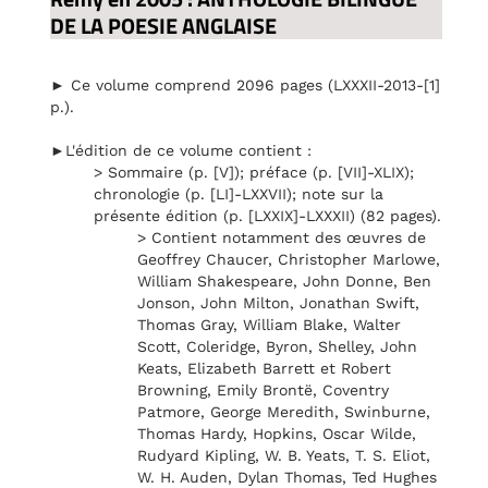
DE LA POESIE ANGLAISE
► Ce volume comprend 2096 pages (LXXXII-2013-[1]
p.).
►L'édition de ce volume contient :
> Sommaire (p. [V]); préface (p. [VII]-XLIX);
chronologie (p. [LI]-LXXVII); note sur la
présente édition (p. [LXXIX]-LXXXII) (82 pages).
> Contient notamment des œuvres de
Geoffrey Chaucer, Christopher Marlowe,
William Shakespeare, John Donne, Ben
Jonson, John Milton, Jonathan Swift,
Thomas Gray, William Blake, Walter
Scott, Coleridge, Byron, Shelley, John
Keats, Elizabeth Barrett et Robert
Browning, Emily Brontë, Coventry
Patmore, George Meredith, Swinburne,
Thomas Hardy, Hopkins, Oscar Wilde,
Rudyard Kipling, W. B. Yeats, T. S. Eliot,
W. H. Auden, Dylan Thomas, Ted Hughes