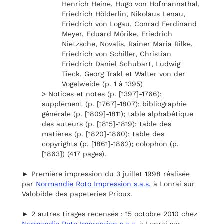
Henrich Heine, Hugo von Hofmannsthal,
Friedrich Hölderlin, Nikolaus Lenau,
Friedrich von Logau, Conrad Ferdinand
Meyer, Eduard Mörike, Friedrich
Nietzsche, Novalis, Rainer Maria Rilke,
Friedrich von Schiller, Christian
Friedrich Daniel Schubart, Ludwig
Tieck, Georg Trakl et Walter von der
Vogelweide (p. 1 à 1395)
> Notices et notes (p. [1397]-1766);
supplément (p. [1767]-1807); bibliographie
générale (p. [1809]-1811); table alphabétique
des auteurs (p. [1815]-1819); table des
matières (p. [1820]-1860); table des
copyrights (p. [1861]-1862); colophon (p.
[1863]) (417 pages).
► Première impression du 3 juillet 1998 réalisée
par
Normandie Roto Impression s.a.s.
à Lonrai sur
Valobible des papeteries Prioux.
► 2 autres tirages recensés : 15 octobre 2010 chez