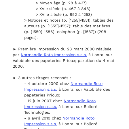
> Moyen âge (p. 28 à 437)
> XVIe siècle (p. 467 à 848)
> XVIIe siècle (p. 852 à 1253)
> Notices et notes (p. [1255]-1551); tables des
auteurs (p. [1555]-1557); table des matières
(p. [1559]-1586); colophon (p. [1587]) (298
pages).
► Première impression du 28 mars 2000 réalisée
par
Normandie Roto Impression s.a.s.
à Lonrai sur
Valobible des papeteries Prioux; parution du 4 mai
2000.
► 3 autres tirages recensés :
- 4 octobre 2000 chez
Normandie Roto
Impression s.a.s.
à Lonrai sur Valobible des
papeteries Prioux;
- 12 juin 2007 chez
Normandie Roto
Impression s.a.s.
à Lonrai sur Bolloré
Technologies;
- 6 avril 2010 chez
Normandie Roto
Impression s.a.s.
à Lonrai sur Bolloré