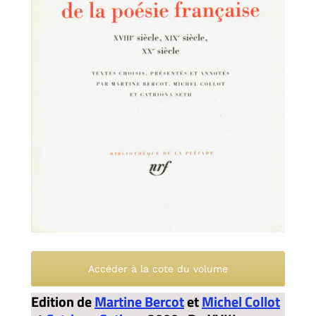
Accéder à la cote du volume
Edition de
Martine Bercot
et
Michel Collot