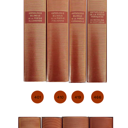
401
410
419
466