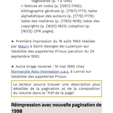
Vogelweide (p. 1 à 1395)
> Notices et notes (p. [1397]-1766);
bibliographie générale (p. [1767]-1771); table
alphabétique des auteurs (p. [1775]-1779);
table des matières (p. [1780]-1819); table des
copyrights (p. [1820]-1821); colophon (p.
[1823]) (376 pages).
► Première impression du 16 août 1993 réalisée
par
Maury
à Saint-Georges-de-Luzençon sur
Valobible des papeteries Prioux; parution du 24
septembre 1993.
► Autre tirage recensé : 10 mai 1995 chez
Normandie Roto Impression s.a.s.
à Lonrai sur
Valobible des papeteries Prioux.
Le lecteur pourra trouver une description plus
détaillée de la pagination et de la composition
du volume dans le "Pdf de la page".
Réimpression avec nouvelle pagination de
1998