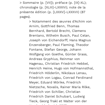
> Sommaire (p. [VII]); préface (p. [IX]-XL);
chronologie (p. [XLIII]-LXXXIV); note de la
présente édition (p. [LXXXV]-LXXXVII) (87
pages).
> Notamment des œuvres d'Achim von
Arnim, Gottfried Benn, Thomas
Bernhard, Bertold Brecht, Clemens
Brentano, Wilhelm Busch, Paul Celan,
Joseph von Eichendorff, Hans Magnus
Enzensberger, Paul Fleming, Theodor
Fontane, Stefan George, Johann
Wolfgang von Goethe, Günter Grass,
Andreas Gryphius, Reinmar von
Hagenau, Christian Friedrich Hebbel,
Henrich Heine, Hugo von Hofmannsthal,
Friedrich Hölderlin, Nikolaus Lenau,
Friedrich von Logau, Conrad Ferdinand
Meyer, Eduard Mörike, Friedrich
Nietzsche, Novalis, Rainer Maria Rilke,
Friedrich von Schiller, Christian
Friedrich Daniel Schubart, Ludwig
Tieck, Georg Trakl et Walter von der