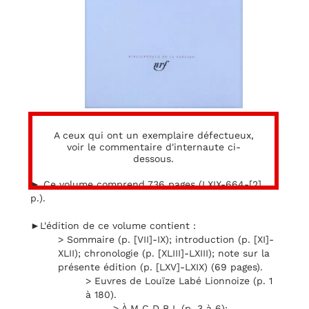
A ceux qui ont un exemplaire défectueux,
voir le commentaire d'internaute ci-
dessous.
► Ce volume comprend 736 pages (LXIX-664-[2]
p.).
►L'édition de ce volume contient :
> Sommaire (p. [VII]-IX); introduction (p. [XI]-
XLII); chronologie (p. [XLIII]-LXIII); note sur la
présente édition (p. [LXV]-LXIX) (69 pages).
> Euvres de Louïze Labé Lionnoize (p. 1
à 180).
> À M C D B L (p. 3 à 6);