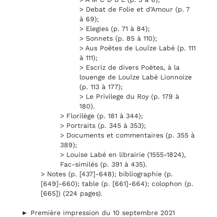
> Debat de Folie et d’Amour (p. 7
à 69);
> Elegies (p. 71 à 84);
> Sonnets (p. 85 à 110);
> Aus Poëtes de Louïze Labé (p. 111
à 111);
> Escriz de divers Poëtes, à la
louenge de Louïze Labé Lionnoize
(p. 113 à 177);
> Le Privilege du Roy (p. 179 à
180).
> Florilège (p. 181 à 344);
> Portraits (p. 345 à 353);
> Documents et commentaires (p. 355 à
389);
> Louise Labé en librairie (1555-1824),
Fac-similés (p. 391 à 435).
> Notes (p. [437]-648); bibliographie (p.
[649]-660); table (p. [661]-664); colophon (p.
[665]) (224 pages).
► Première impression du 10 septembre 2021